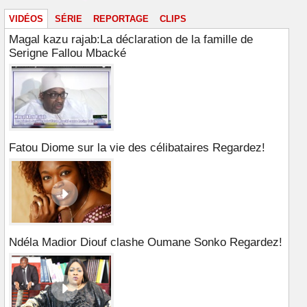
VIDÉOS
SÉRIE
REPORTAGE
CLIPS
Magal kazu rajab:La déclaration de la famille de
Serigne Fallou Mbacké
Fatou Diome sur la vie des célibataires Regardez!
Ndéla Madior Diouf clashe Oumane Sonko Regardez!