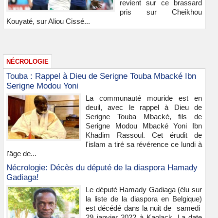
revient sur ce brassard
pris sur Cheikhou
Kouyaté, sur Aliou Cissé...
NÉCROLOGIE
Touba : Rappel à Dieu de Serigne Touba Mbacké Ibn
Serigne Modou Yoni
La communauté mouride est en
deuil, avec le rappel à Dieu de
Serigne Touba Mbacké, fils de
Serigne Modou Mbacké Yoni Ibn
Khadim Rassoul. Cet érudit de
l'islam a tiré sa révérence ce lundi à
l'âge de...
Nécrologie: Décès du député de la diaspora Hamady
Gadiaga!
Le député Hamady Gadiaga (élu sur
la liste de la diaspora en Belgique)
est décédé dans la nuit de samedi
29 janvier 2022 à Kaolack .La date