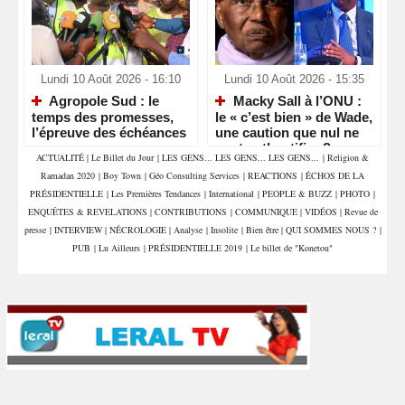
Lundi 10 Août 2026 - 16:10
Lundi 10 Août 2026 - 15:35
Agropole Sud : le
Macky Sall à l’ONU :
temps des promesses,
le « c’est bien » de Wade,
l’épreuve des échéances
une caution que nul ne
peut authentifier ?
ACTUALITÉ
|
Le Billet du Jour
|
LES GENS... LES GENS... LES GENS...
|
Religion &
Ramadan 2020
|
Boy Town
|
Géo Consulting Services
|
REACTIONS
|
ÉCHOS DE LA
PRÉSIDENTIELLE
|
Les Premières Tendances
|
International
|
PEOPLE & BUZZ
|
PHOTO
|
ENQUÊTES & REVELATIONS
|
CONTRIBUTIONS
|
COMMUNIQUE
|
VIDÉOS
|
Revue de
presse
|
INTERVIEW
|
NÉCROLOGIE
|
Analyse
|
Insolite
|
Bien être
|
QUI SOMMES NOUS ?
|
PUB
|
Lu Ailleurs
|
PRÉSIDENTIELLE 2019
|
Le billet de "Konetou"