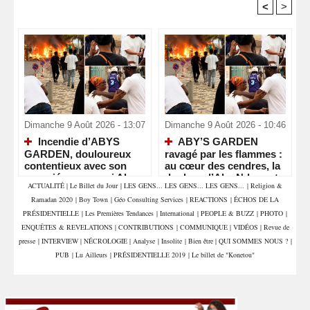
<
>
Recommandé Pour Vous
Dimanche 9 Août 2026 - 13:07
Dimanche 9 Août 2026 - 10:46
Incendie d’ABYS
ABY’S GARDEN
GARDEN, douloureux
ravagé par les flammes :
contentieux avec son
au cœur des cendres, la
associé : pourquoi Aby
douleur d’Aby Ndour et
ACTUALITÉ
|
Le Billet du Jour
|
LES GENS... LES GENS... LES GENS...
|
Religion &
Ndour, la gérante, est
de toute une équipe
Ramadan 2020
|
Boy Town
|
Géo Consulting Services
|
REACTIONS
|
ÉCHOS DE LA
inconsolable… Les non-
dits d’un différend qui
PRÉSIDENTIELLE
|
Les Premières Tendances
|
International
|
PEOPLE & BUZZ
|
PHOTO
|
s’envenime
ENQUÊTES & REVELATIONS
|
CONTRIBUTIONS
|
COMMUNIQUE
|
VIDÉOS
|
Revue de
presse
|
INTERVIEW
|
NÉCROLOGIE
|
Analyse
|
Insolite
|
Bien être
|
QUI SOMMES NOUS ?
|
PUB
|
Lu Ailleurs
|
PRÉSIDENTIELLE 2019
|
Le billet de "Konetou"