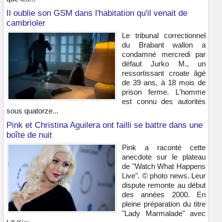
Il oublie son GSM dans l'habitation qu'il venait de
cambrioler
Le tribunal correctionnel
du Brabant wallon a
condamné mercredi par
défaut Jurko M., un
ressortissant croate âgé
de 39 ans, à 18 mois de
prison ferme. L'homme
est connu des autorités
sous quatorze...
Pink et Christina Aguilera ont failli se battre dans une
boîte de nuit
Pink a raconté cette
anecdote sur le plateau
de "Watch What Happens
Live". © photo news. Leur
dispute remonte au début
des années 2000. En
pleine préparation du titre
"Lady Marmalade" avec