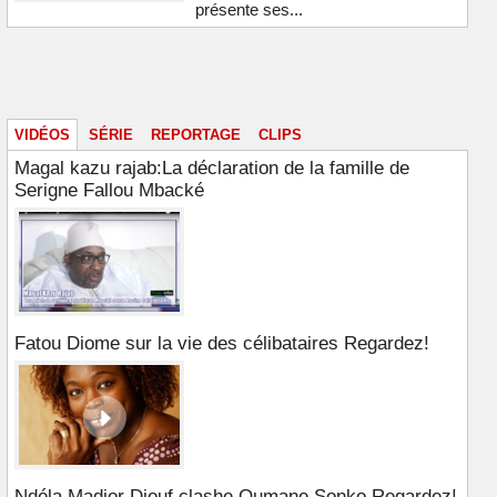
présente ses...
Vidéos & images
VIDÉOS
SÉRIE
REPORTAGE
CLIPS
Magal kazu rajab:La déclaration de la famille de
Serigne Fallou Mbacké
Fatou Diome sur la vie des célibataires Regardez!
Ndéla Madior Diouf clashe Oumane Sonko Regardez!