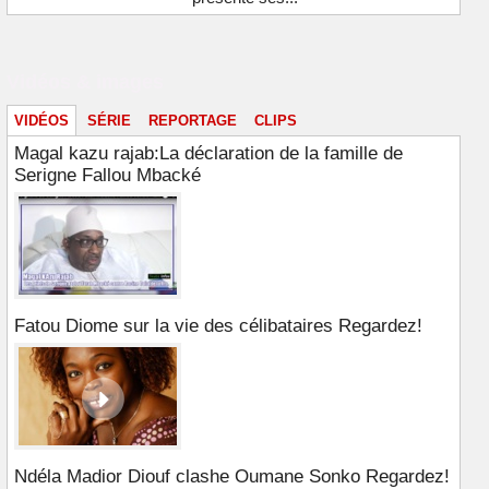
Vidéos & images
VIDÉOS
SÉRIE
REPORTAGE
CLIPS
Magal kazu rajab:La déclaration de la famille de
Serigne Fallou Mbacké
Fatou Diome sur la vie des célibataires Regardez!
Ndéla Madior Diouf clashe Oumane Sonko Regardez!