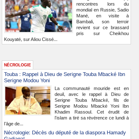
rencontres lors du
mondial en Russie, Sadio
Mané, en visite à
Bambali, son terroir
revient sur ce brassard
pris sur Cheikhou
Kouyaté, sur Aliou Cissé...
NÉCROLOGIE
Touba : Rappel à Dieu de Serigne Touba Mbacké Ibn
Serigne Modou Yoni
La communauté mouride est en
deuil, avec le rappel à Dieu de
Serigne Touba Mbacké, fils de
Serigne Modou Mbacké Yoni Ibn
Khadim Rassoul. Cet érudit de
l'islam a tiré sa révérence ce lundi à
l'âge de...
Nécrologie: Décès du député de la diaspora Hamady
Gadiaga!