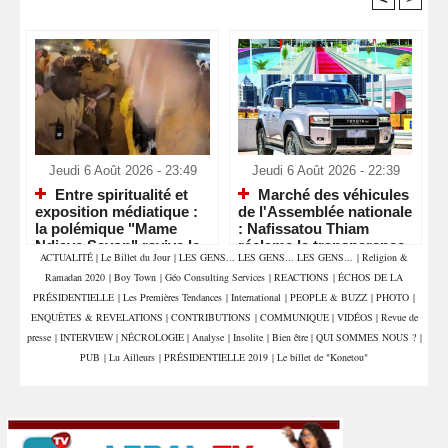
Recommandé Pour Vous
Jeudi 6 Août 2026 - 23:49
Jeudi 6 Août 2026 - 22:39
Entre spiritualité et
Marché des véhicules
exposition médiatique :
de l'Assemblée nationale
la polémique "Mame
: Nafissatou Thiam
Ndiaye Savon" ravive le
réclame la transparence
ACTUALITÉ
|
Le Billet du Jour
|
LES GENS... LES GENS... LES GENS...
|
Religion &
débat sur le respect des
et interpelle les députés
Ramadan 2020
|
Boy Town
|
Géo Consulting Services
|
REACTIONS
|
ÉCHOS DE LA
lieux saints
PRÉSIDENTIELLE
|
Les Premières Tendances
|
International
|
PEOPLE & BUZZ
|
PHOTO
|
ENQUÊTES & REVELATIONS
|
CONTRIBUTIONS
|
COMMUNIQUE
|
VIDÉOS
|
Revue de
presse
|
INTERVIEW
|
NÉCROLOGIE
|
Analyse
|
Insolite
|
Bien être
|
QUI SOMMES NOUS ?
|
PUB
|
Lu Ailleurs
|
PRÉSIDENTIELLE 2019
|
Le billet de "Konetou"