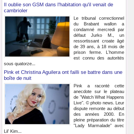
Il oublie son GSM dans l'habitation qu'il venait de
cambrioler
Le tribunal correctionnel
du Brabant wallon a
condamné mercredi par
défaut Jurko M., un
ressortissant croate âgé
de 39 ans, à 18 mois de
prison ferme. L'homme
est connu des autorités
sous quatorze...
Pink et Christina Aguilera ont failli se battre dans une
boîte de nuit
Pink a raconté cette
anecdote sur le plateau
de "Watch What Happens
Live". © photo news. Leur
dispute remonte au début
des années 2000. En
pleine préparation du titre
"Lady Marmalade" avec
Lil' Kim...