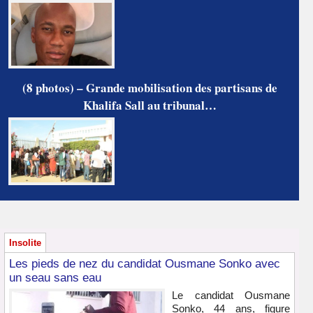
(8 photos) – Grande mobilisation des partisans de
Khalifa Sall au tribunal…
Insolite
Les pieds de nez du candidat Ousmane Sonko avec
un seau sans eau
Le candidat Ousmane
Sonko, 44 ans, figure