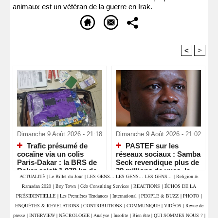
animaux est un vétéran de la guerre en Irak.
<
>
Recommandé Pour Vous
Dimanche 9 Août 2026 - 21:18
Dimanche 9 Août 2026 - 21:02
Trafic présumé de
PASTEF sur les
cocaïne via un colis
réseaux sociaux : Samba
Paris-Dakar : la BRS de
Seck revendique plus de
Dakar saisit 1,070 kg de
39 millions de vues, la «
ACTUALITÉ
|
Le Billet du Jour
|
LES GENS... LES GENS... LES GENS...
|
Religion &
drogue et interpelle deux
machine » numérique de
Ramadan 2020
|
Boy Town
|
Géo Consulting Services
|
REACTIONS
|
ÉCHOS DE LA
commerçants
Sonko en pleine
accélération
PRÉSIDENTIELLE
|
Les Premières Tendances
|
International
|
PEOPLE & BUZZ
|
PHOTO
|
ENQUÊTES & REVELATIONS
|
CONTRIBUTIONS
|
COMMUNIQUE
|
VIDÉOS
|
Revue de
presse
|
INTERVIEW
|
NÉCROLOGIE
|
Analyse
|
Insolite
|
Bien être
|
QUI SOMMES NOUS ?
|