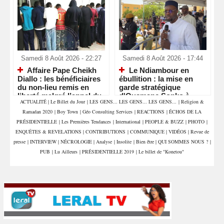
Samedi 8 Août 2026 - 22:27
Samedi 8 Août 2026 - 17:44
Affaire Pape Cheikh
Le Ndiambour en
Diallo : les bénéficiaires
ébullition : la mise en
du non-lieu remis en
garde stratégique
liberté malgré l’appel du
d'Ousmane Sonko à
ACTUALITÉ
|
Le Billet du Jour
|
LES GENS... LES GENS... LES GENS...
|
Religion &
parquet
Louga
Ramadan 2020
|
Boy Town
|
Géo Consulting Services
|
REACTIONS
|
ÉCHOS DE LA
PRÉSIDENTIELLE
|
Les Premières Tendances
|
International
|
PEOPLE & BUZZ
|
PHOTO
|
ENQUÊTES & REVELATIONS
|
CONTRIBUTIONS
|
COMMUNIQUE
|
VIDÉOS
|
Revue de
presse
|
INTERVIEW
|
NÉCROLOGIE
|
Analyse
|
Insolite
|
Bien être
|
QUI SOMMES NOUS ?
|
PUB
|
Lu Ailleurs
|
PRÉSIDENTIELLE 2019
|
Le billet de "Konetou"