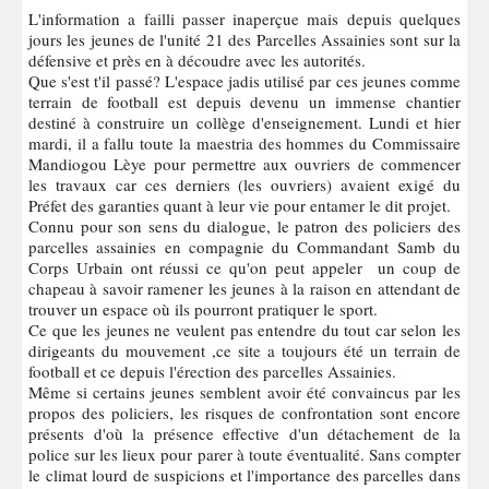
L'information a failli passer inaperçue mais depuis quelques
jours les jeunes de l'unité 21 des Parcelles Assainies sont sur la
défensive et près en à découdre avec les autorités.
Que s'est t'il passé? L'espace jadis utilisé par ces jeunes comme
terrain de football est depuis devenu un immense chantier
destiné à construire un collège d'enseignement. Lundi et hier
mardi, il a fallu toute la maestria des hommes du Commissaire
Mandiogou Lèye pour permettre aux ouvriers de commencer
les travaux car ces derniers (les ouvriers) avaient exigé du
Préfet des garanties quant à leur vie pour entamer le dit projet.
Connu pour son sens du dialogue, le patron des policiers des
parcelles assainies en compagnie du Commandant Samb du
Corps Urbain ont réussi ce qu'on peut appeler un coup de
chapeau à savoir ramener les jeunes à la raison en attendant de
trouver un espace où ils pourront pratiquer le sport.
Ce que les jeunes ne veulent pas entendre du tout car selon les
dirigeants du mouvement ,ce site a toujours été un terrain de
football et ce depuis l'érection des parcelles Assainies.
Même si certains jeunes semblent avoir été convaincus par les
propos des policiers, les risques de confrontation sont encore
présents d'où la présence effective d'un détachement de la
police sur les lieux pour parer à toute éventualité. Sans compter
le climat lourd de suspicions et l'importance des parcelles dans