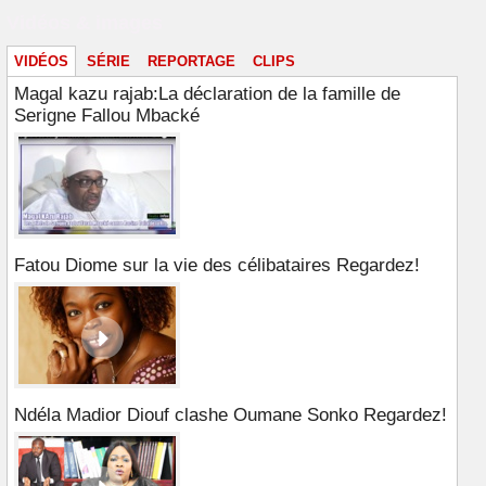
Vidéos & images
VIDÉOS
SÉRIE
REPORTAGE
CLIPS
Magal kazu rajab:La déclaration de la famille de
Serigne Fallou Mbacké
Fatou Diome sur la vie des célibataires Regardez!
Ndéla Madior Diouf clashe Oumane Sonko Regardez!