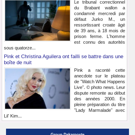
Le tribunal correctionnel
du Brabant wallon a
condamné mercredi par
défaut Jurko M., un
ressortissant croate âgé
de 39 ans, à 18 mois de
prison ferme. L'homme
est connu des autorités
sous quatorze...
Pink et Christina Aguilera ont failli se battre dans une
boîte de nuit
Pink a raconté cette
anecdote sur le plateau
de "Watch What Happens
Live". © photo news. Leur
dispute remonte au début
des années 2000. En
pleine préparation du titre
"Lady Marmalade" avec
Lil' Kim...
Group Dakarposte