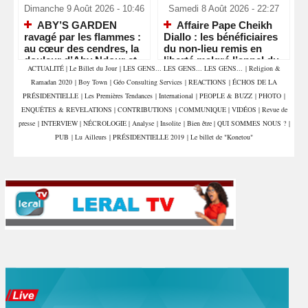
Dimanche 9 Août 2026 - 10:46
Samedi 8 Août 2026 - 22:27
ABY’S GARDEN
Affaire Pape Cheikh
ravagé par les flammes :
Diallo : les bénéficiaires
au cœur des cendres, la
du non-lieu remis en
douleur d’Aby Ndour et
liberté malgré l’appel du
ACTUALITÉ
|
Le Billet du Jour
|
LES GENS... LES GENS... LES GENS...
|
Religion &
de toute une équipe
parquet
Ramadan 2020
|
Boy Town
|
Géo Consulting Services
|
REACTIONS
|
ÉCHOS DE LA
PRÉSIDENTIELLE
|
Les Premières Tendances
|
International
|
PEOPLE & BUZZ
|
PHOTO
|
ENQUÊTES & REVELATIONS
|
CONTRIBUTIONS
|
COMMUNIQUE
|
VIDÉOS
|
Revue de
presse
|
INTERVIEW
|
NÉCROLOGIE
|
Analyse
|
Insolite
|
Bien être
|
QUI SOMMES NOUS ?
|
PUB
|
Lu Ailleurs
|
PRÉSIDENTIELLE 2019
|
Le billet de "Konetou"