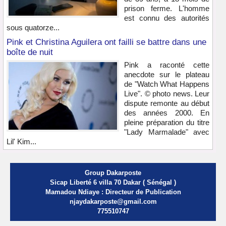
prison ferme. L'homme
est connu des autorités
sous quatorze...
Pink et Christina Aguilera ont failli se battre dans une
boîte de nuit
Pink a raconté cette
anecdote sur le plateau
de "Watch What Happens
Live". © photo news. Leur
dispute remonte au début
des années 2000. En
pleine préparation du titre
"Lady Marmalade" avec
Lil' Kim...
Group Dakarposte
Sicap Liberté 6 villa 70 Dakar ( Sénégal )
Mamadou Ndiaye : Directeur de Publication
njaydakarposte@gmail.com
775510747