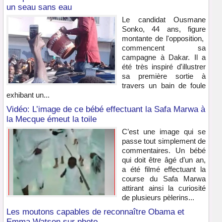
un seau sans eau
Le candidat Ousmane
Sonko, 44 ans, figure
montante de l'opposition,
commencent sa
campagne à Dakar. Il a
été très inspiré d'illustrer
sa première sortie à
travers un bain de foule
exhibant un...
Vidéo: L’image de ce bébé effectuant la Safa Marwa à
la Mecque émeut la toile
C’est une image qui se
passe tout simplement de
commentaires. Un bébé
qui doit être âgé d’un an,
a été filmé effectuant la
course du Safa Marwa
attirant ainsi la curiosité
de plusieurs pèlerins...
Les moutons capables de reconnaître Obama et
Emma Watson sur photo