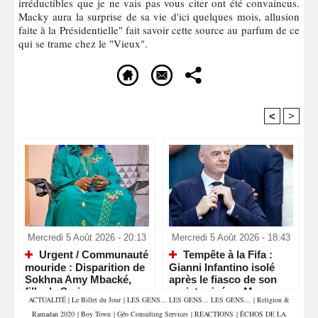
irréductibles que je ne vais pas vous citer ont été convaincus.
Macky aura la surprise de sa vie d'ici quelques mois, allusion
faite à la Présidentielle" fait savoir cette source au parfum de ce
qui se trame chez le "Vieux".
<
>
Recommandé Pour Vous
Mercredi 5 Août 2026 - 20:13
Mercredi 5 Août 2026 - 18:43
Urgent / Communauté
Tempête à la Fifa :
mouride : Disparition de
Gianni Infantino isolé
Sokhna Amy Mbacké,
après le fiasco de son
fille de Serigne
projet privé au Maroc
ACTUALITÉ
|
Le Billet du Jour
|
LES GENS... LES GENS... LES GENS...
|
Religion &
Mountakha Mbacké
Ramadan 2020
|
Boy Town
|
Géo Consulting Services
|
REACTIONS
|
ÉCHOS DE LA