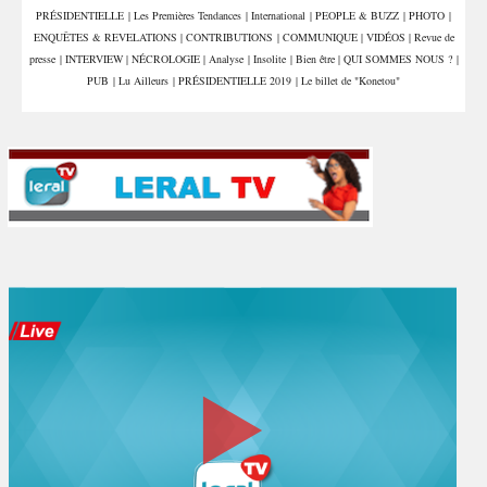
PRÉSIDENTIELLE
|
Les Premières Tendances
|
International
|
PEOPLE & BUZZ
|
PHOTO
|
ENQUÊTES & REVELATIONS
|
CONTRIBUTIONS
|
COMMUNIQUE
|
VIDÉOS
|
Revue de
presse
|
INTERVIEW
|
NÉCROLOGIE
|
Analyse
|
Insolite
|
Bien être
|
QUI SOMMES NOUS ?
|
PUB
|
Lu Ailleurs
|
PRÉSIDENTIELLE 2019
|
Le billet de "Konetou"