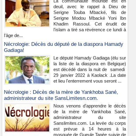
La communauté mouride est en
deuil, avec le rappel à Dieu de
Serigne Touba Mbacké, fils de
Serigne Modou Mbacké Yoni Ibn
Khadim Rassoul. Cet érudit de
l'islam a tiré sa révérence ce lundi à
l'âge de...
Nécrologie: Décès du député de la diaspora Hamady
Gadiaga!
Le député Hamady Gadiaga (élu sur
la liste de la diaspora en Belgique)
est décédé dans la nuit de samedi
29 janvier 2022 à Kaolack .La date
et lieu l'enterrement vous seront ...
Nécrologie : Décès de la mère de Yankhoba Sané,
administrateur du site SansLimitesn.com.
Nous venons d’apprendre le décès
de la mère de Yankhoba Sané,
administrateur du site
Sanslimites.com. La levée du corps
est prévue à 14 heures à la
mosquée de Gueule Tapée suivie de