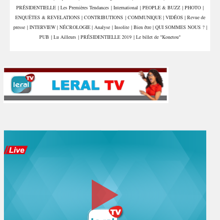
PRÉSIDENTIELLE
|
Les Premières Tendances
|
International
|
PEOPLE & BUZZ
|
PHOTO
|
ENQUÊTES & REVELATIONS
|
CONTRIBUTIONS
|
COMMUNIQUE
|
VIDÉOS
|
Revue de
presse
|
INTERVIEW
|
NÉCROLOGIE
|
Analyse
|
Insolite
|
Bien être
|
QUI SOMMES NOUS ?
|
PUB
|
Lu Ailleurs
|
PRÉSIDENTIELLE 2019
|
Le billet de "Konetou"