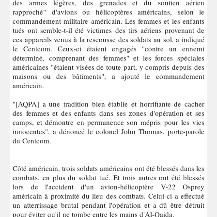
des armes légères, des grenades et du soutien aérien
rapproché" d'avions ou hélicoptères américains, selon le
commandement militaire américain. Les femmes et les enfants
tués ont semble-t-il été victimes des tirs aériens provenant de
ces appareils venus à la rescousse des soldats au sol, a indiqué
le Centcom. Ceux-ci étaient engagés "contre un ennemi
déterminé, comprenant des femmes" et les forces spéciales
américaines "étaient visées de toute part, y compris depuis des
maisons ou des bâtiments", a ajouté le commandement
américain.
"[AQPA] a une tradition bien établie et horrifiante de cacher
des femmes et des enfants dans ses zones d'opération et ses
camps, et démontre en permanence son mépris pour les vies
innocentes", a dénoncé le colonel John Thomas, porte-parole
du Centcom.
Côté américain, trois soldats américains ont été blessés dans les
combats, en plus du soldat tué. Et trois autres ont été blessés
lors de l'accident d'un avion-hélicoptère V-22 Osprey
américain à proximité du lieu des combats. Celui-ci a effectué
un atterrissage brutal pendant l'opération et a dû être détruit
pour éviter qu'il ne tombe entre les mains d'Al-Qaida.