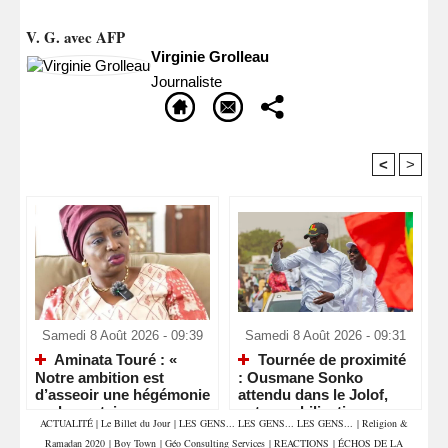
V. G. avec AFP
Virginie Grolleau
Journaliste
<
>
Recommandé Pour Vous
Samedi 8 Août 2026 - 09:39
Samedi 8 Août 2026 - 09:31
Aminata Touré : «
Tournée de proximité
Notre ambition est
: Ousmane Sonko
d’asseoir une hégémonie
attendu dans le Jolof,
parlementaire »
entre mobilisation
ACTUALITÉ
|
Le Billet du Jour
|
LES GENS... LES GENS... LES GENS...
|
Religion &
militante et retrouvailles
Ramadan 2020
|
Boy Town
|
Géo Consulting Services
|
REACTIONS
|
ÉCHOS DE LA
politiques