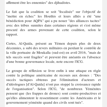
affirment être les ennemies" des djihadistes.
Le fait que la coalition se soit "focalisée" sur l'objectif de
"mettre en échec" les Houthis et leurs alliés a été "une
bénédiction pour AQPA" qui a pu nouer "des alliances tacites"
avec des tribus sunnites dans certaines régions et s'est même
procuré des armes provenant de cette coalition, selon le
rapport.
Certes, Al-Qaida, présent au Yémen depuis plus de deux
décennies, a subi des revers militaires en perdant le contrôle de
la ville portuaire de Moukalla (sud-est) en avril 2016, "mais de
tels succès sont fragiles" et peuvent être anéantis en l'absence
d'une bonne gouvernance locale, note encore l'ICG.
Le groupe de réflexion se livre enfin à une attaque en règle
contre la politique américaine de recours aux drones : "Des
succès tactiques obtenus par l'élimination d'acteurs et
d'idéologues [d'Al-Qaida] n'ont pas stoppé la croissance rapide
de l'organisation". Selon l'ICG, "de nombreux Yéménites
pensent que (les frappes de drones) sont contre-productives et
qu'elles alimentent le ressentiment contre les Américains et le
gouvernement yéménite quand des civils sont tués".