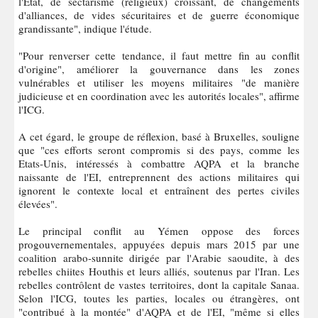
l'Etat, de sectarisme (religieux) croissant, de changements
d'alliances, de vides sécuritaires et de guerre économique
grandissante", indique l'étude.
"Pour renverser cette tendance, il faut mettre fin au conflit
d'origine", améliorer la gouvernance dans les zones
vulnérables et utiliser les moyens militaires "de manière
judicieuse et en coordination avec les autorités locales", affirme
l'ICG.
A cet égard, le groupe de réflexion, basé à Bruxelles, souligne
que "ces efforts seront compromis si des pays, comme les
Etats-Unis, intéressés à combattre AQPA et la branche
naissante de l'EI, entreprennent des actions militaires qui
ignorent le contexte local et entraînent des pertes civiles
élevées".
Le principal conflit au Yémen oppose des forces
progouvernementales, appuyées depuis mars 2015 par une
coalition arabo-sunnite dirigée par l'Arabie saoudite, à des
rebelles chiites Houthis et leurs alliés, soutenus par l'Iran. Les
rebelles contrôlent de vastes territoires, dont la capitale Sanaa.
Selon l'ICG, toutes les parties, locales ou étrangères, ont
"contribué à la montée" d'AQPA et de l'EI, "même si elles