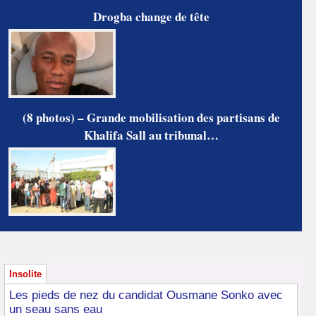
Drogba change de tête
(8 photos) – Grande mobilisation des partisans de
Khalifa Sall au tribunal…
Insolite
Les pieds de nez du candidat Ousmane Sonko avec
un seau sans eau