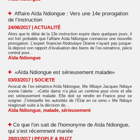
Affaire Aïda Ndiongue : Vers une 14e prorogation
de l’instruction
24/06/2017
|
ACTUALITÉ
Alors que le délai de la 13e instruction expire dans quelques jours, il
est fort probable que l’affaire Aïda Ndiongue connaisse une nouvelle
prorogation. L’expert financier Abdoulaye Dramé n’ayant pas jusque-
là déposé son rapport d’évaluation des biens de l’ex-sénatrice, pièce
central pour...
Aïda Ndiongue
«Aïda Ndiongue est sérieusement malade»
03/03/2017
|
SOCIETE
Avocat de l’ex-sénatrice Aïda Ndiongue, Me Mbaye Jacques Ndiaye
sonne l’alerte : «Cette dame n’a plus un centime pour vivre et elle
est sérieusement malade. Elle doit se rendre en France pour se
soigner. J’interpelle les autorités de l’État en ce sens.» Me Ndiaye
réagissait suite à la décision de...
Aïda Ndiongue
,
malade
,
sérieusement
​Ce que l'on sait de l'homonyme de Aïda Ndiongue,
qui s'est récemment mariée
28/01/2017
|
PEOPLE & BUZZ