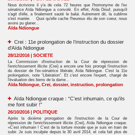
Nous écrivions il y'a de cela 72 heures que l'homonyme de l'ex
sénatrice Aïda Ndiongue a convolé. En effet, Aïda Diouf, puisqu'il
s'agit d'elle, a finalement sauté le balai. Autrement dit, la sublime
s'est mariée. Quoi qu'elle cache l'heureux élu de son coeur, nous
avons pu glaner...
Aïda Ndiongue
Crei : 11e prolongation de l'instruction du dossier
d'Aïda Ndiongue
28/12/2016
|
SOCIETE
La Commission d'instruction de la Cour de répression de
l'enrichissement illicite (Crei) a encore une fois prorogé l'instruction
du dossier de l'ex-sénatrice libérale, Aïda Ndiongue. C'est la 11e
prolongation, note “Libération”. Et c'est encore l'expert, chargé de
l'évaluation des biens de la dame...
Aïda Ndiongue
,
Crei
,
dossier
,
instruction
,
prolongation
Aïda Ndiongue craque : “C’est inhumain, ce qu'ils
me font subir !”
26/10/2016
|
POLITIQUE
Après la dixième prorogation de l'instruction de la Cour de
répression de l'enrichissement illicite (Crei), Aïda Ndiongue craque.
«C’est inhumain ! C’est de la torture morale que je suis en train de
subir. Je suis inculpée depuis le 30 avril 2014, et cela fait plus de