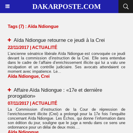
DAKARPOSTE.COM
Tags (7) : Aïda Ndiongue
Aïda Ndiongue retourne ce jeudi à la Crei
22/11/2017
|
ACTUALITÉ
L’ancienne sénatrice libérale Aïda Ndiongue est convoquée ce jeudi
devant la commission d’instruction de la Crei. Elle sera entendue
dans le cadre de l’affaire d’enrichissement illicite qui lui a valu une
inculpation et un contrôle judiciaire. Ses avocats attendaient ce
moment avec impatience. Le...
Aïda Ndiongue
,
Crei
Affaire Aïda Ndiongue : «17e et dernière
prorogation»
07/11/2017
|
ACTUALITÉ
La Commission d’instruction de la Cour de répression de
l’enrichissement illicite (Crei) a prolongé pour la 17e fois l’enquête
concernant Aïda Ndiongue. Les Échos, qui donne l’information dans
son édition du jour, souligne que le juge a rendu dans ce sens une
ordonnance pour un délai de deux mois....
Aïda Ndiongue