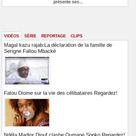
présente ses...
Vidéos & images
VIDÉOS
SÉRIE
REPORTAGE
CLIPS
Magal kazu rajab:La déclaration de la famille de
Serigne Fallou Mbacké
Fatou Diome sur la vie des célibataires Regardez!
Ndéla Madior Diouf clashe Oumane Sonko Regardez!