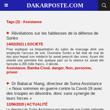
DAKARPOSTE.COM
Tags (3) : Assistance
Révélations sur les faiblesses de la défense de
Sonko
14/02/2021
|
SOCIETE
Pour expliquer sa fréquentation du salon de massage dont une
employée l’accuse de viol, Ousmane Sonko a fait état de mal de
dos pour lequel son médecin lui aurait prescrit des soins. Ayant été
orienté une première fois quelque part où la séance lui aurait été
facturée à 200 mille francs, il décide...
Assistance
,
Bamba Cissé
,
danger
,
Non
,
personne
,
prison
Dr Babacar Niang, directeur de Suma Assistance
: « Nous sommes en guerre contre la Covid-19 avec
des troupes en désordre, donc sans synergie de
leurs forces »
12/06/2020
|
ACTUALITÉ
Le directeur de Suma Assistance est persuadé que l’unité nationale