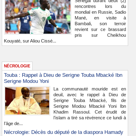
Sénégal durant deux (2)
rencontres lors du
mondial en Russie, Sadio
Mané, en visite à
Bambali, son terroir
revient sur ce brassard
pris sur Cheikhou
Kouyaté, sur Aliou Cissé...
NÉCROLOGIE
Touba : Rappel à Dieu de Serigne Touba Mbacké Ibn
Serigne Modou Yoni
La communauté mouride est en
deuil, avec le rappel à Dieu de
Serigne Touba Mbacké, fils de
Serigne Modou Mbacké Yoni Ibn
Khadim Rassoul. Cet érudit de
l'islam a tiré sa révérence ce lundi à
l'âge de...
Nécrologie: Décès du député de la diaspora Hamady