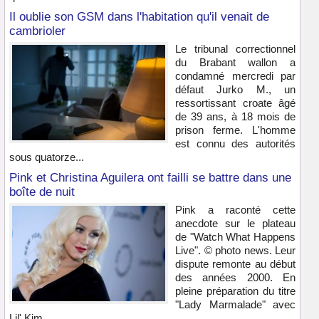
Il oublie son GSM dans l'habitation qu'il venait de
cambrioler
Le tribunal correctionnel
du Brabant wallon a
condamné mercredi par
défaut Jurko M., un
ressortissant croate âgé
de 39 ans, à 18 mois de
prison ferme. L'homme
est connu des autorités
sous quatorze...
Pink et Christina Aguilera ont failli se battre dans une
boîte de nuit
Pink a raconté cette
anecdote sur le plateau
de "Watch What Happens
Live". © photo news. Leur
dispute remonte au début
des années 2000. En
pleine préparation du titre
"Lady Marmalade" avec
Lil' Kim...