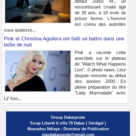
défaut Jurko M., un
ressortissant croate âgé
de 39 ans, à 18 mois de
prison ferme. L'homme
est connu des autorités
sous quatorze...
Pink et Christina Aguilera ont failli se battre dans une
boîte de nuit
Pink a raconté cette
anecdote sur le plateau
de "Watch What Happens
Live". © photo news. Leur
dispute remonte au début
des années 2000. En
pleine préparation du titre
"Lady Marmalade" avec
Lil' Kim...
Group Dakarposte
Sicap Liberté 6 villa 70 Dakar ( Sénégal )
Mamadou Ndiaye : Directeur de Publication
njaydakarposte@gmail.com