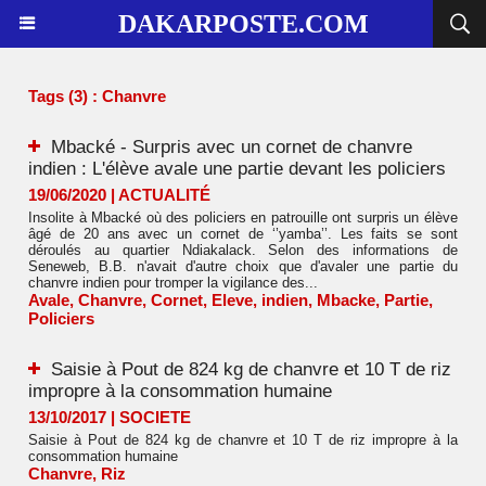
DAKARPOSTE.COM
Tags (3) : Chanvre
Mbacké - Surpris avec un cornet de chanvre
indien : L'élève avale une partie devant les policiers
19/06/2020
|
ACTUALITÉ
Insolite à Mbacké où des policiers en patrouille ont surpris un élève
âgé de 20 ans avec un cornet de ‘’yamba’’. Les faits se sont
déroulés au quartier Ndiakalack. Selon des informations de
Seneweb, B.B. n'avait d'autre choix que d'avaler une partie du
chanvre indien pour tromper la vigilance des...
Avale
,
Chanvre
,
Cornet
,
Eleve
,
indien
,
Mbacke
,
Partie
,
Policiers
Saisie à Pout de 824 kg de chanvre et 10 T de riz
impropre à la consommation humaine
13/10/2017
|
SOCIETE
Saisie à Pout de 824 kg de chanvre et 10 T de riz impropre à la
consommation humaine
Chanvre
,
Riz