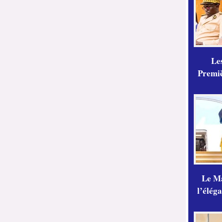
Les
Premiè
Le Ma
l’élég