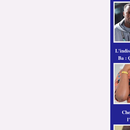
L'indi
Ba : 
Che
l