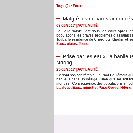
Tags (2) : Eaux
Malgré les milliards annoncé
08/09/2017
|
ACTUALITÉ
La ville sainte est sous les eaux après les 
populations les graves problèmes d’assainiss
Touba, la résidence de Cheikhoul Khadim et les 
Eaux
,
pluies
,
Touba
Prise par les eaux, la banlie
Ndong
25/08/2017
|
ACTUALITÉ
Ce sont nos confrères du journal Le Témoin qui
banlieue dans un déluge. Bien qu'il ne soit t
inondés. Conséquence: des populations en colè
banlieue
,
Eaux
,
ministre
,
Pape Gorgui Ndong
,