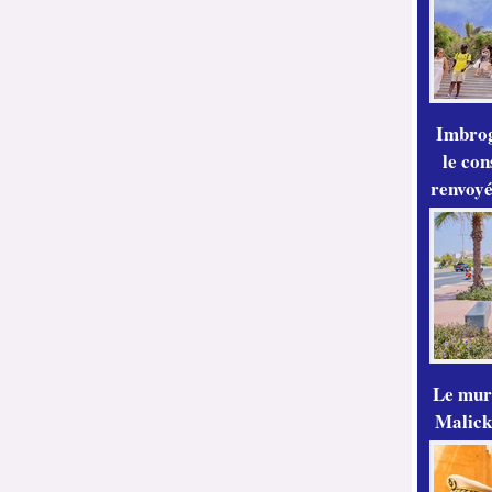
Imbrog
le con
renvoyé
Le mur
Malick