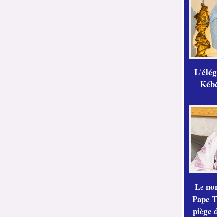
L'élé
Kébé,
Le no
Pape Th
piège 