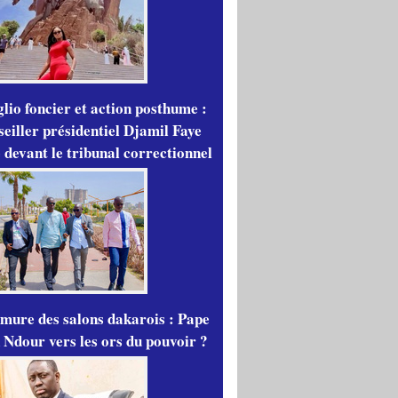
lio foncier et action posthume :
seiller présidentiel Djamil Faye
 devant le tribunal correctionnel
mure des salons dakarois : Pape
 Ndour vers les ors du pouvoir ?