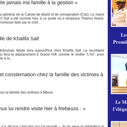
le jamais ma famille à la gestion »
teur général de la Caisse de dépôt et de consignation (Cds). Le maire
 Sall a été nommé hier, à ce poste où il remplace Thierno Niane.
omesse faite par le chef...
Les
e de Khalifa Sall
Premiè
bdoulaye Wade sera aujourd'hui chez Khalifa Sall. Le secrétaire
) fera le déplacement à Grand-Yoff, comme le révèle "L'As", pour
e à la...
 consternation chez la famille des victimes à
ez la famille des victimes à Mbour
Le Ma
l’élég
s lui rendre visite hier à Rebeuss : «
a dit que c’est moi qui l’ai recruté – Je ne veux ni médiateur ni