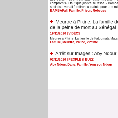
compromis- Il faut que justice se fasse » Bamba
socialiste venait à retirer sa plainte pour une ra
BAMBAFall
,
Famille
,
Prison
,
Rebeuss
Meurtre à Pikine: La famille
de la peine de mort au Sénégal
19/11/2016
|
VIDÉOS
Meurtre à Pikine: La famille de Fatoumata Mat
Famille
,
Meurtre
,
Pikine
,
Victime
Arrêt sur Images : Aby Ndour 
02/11/2016
|
PEOPLE & BUZZ
Aby Ndour
,
Dane
,
Famille
,
Youssou Ndour