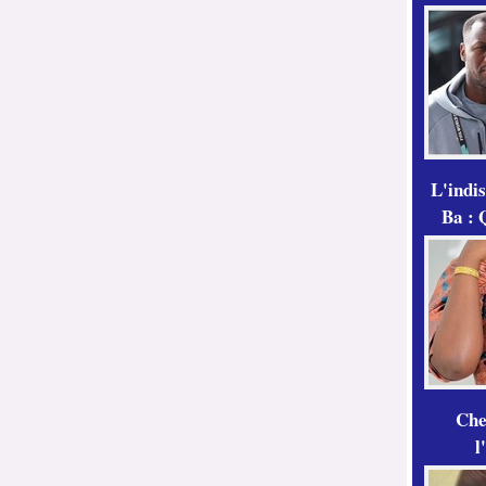
L'indi
Ba : 
Che
l