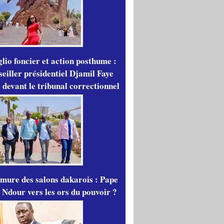
lio foncier et action posthume :
seiller présidentiel Djamil Faye
 devant le tribunal correctionnel
mure des salons dakarois : Pape
 Ndour vers les ors du pouvoir ?