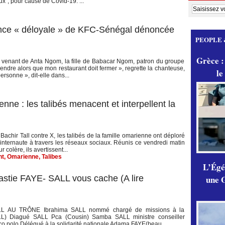
x", pour cause de Covid-19. ...
ence « déloyale » de KFC-Sénégal dénoncée
PEOPLE 
Grèce :
venant de Anta Ngom, la fille de Babacar Ngom, patron du groupe
ndre alors que mon restaurant doit fermer », regrette la chanteuse,
le
personne », dit-elle dans...
enne : les talibés menacent et interpellent la
chir Tall contre X, les talibés de la famille omarienne ont déploré
internaute à travers les réseaux sociaux. Réunis ce vendredi matin
colère, ils avertissent...
nt
,
Omarienne
,
Talibes
L’Égér
une G
tie FAYE- SALL vous cache (A lire
 AU TRÔNE Ibrahima SALL nommé chargé de missions à la
LL) Diagué SALL Pca (Cousin) Samba SALL ministre conseiller
o polo Délégué à la solidarité nationale Adama FAYE(beau...