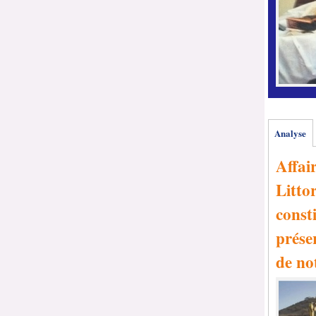
Analyse
Affai
Littor
consti
prése
de no