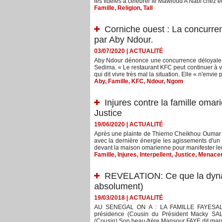
les fidèles à célébrer le Mawloud A Nabi chez eu
Famille
,
Religion
,
Tall
Corniche ouest : La concurr
par Aby Ndour.
03/07/2020
|
ACTUALITÉ
Aby Ndour dénonce une concurrence déloyale 
Sedima. « Le restaurant KFC peut continuer à ve
qui dit vivre très mal la situation. Elle « n'envie 
Aby
,
Famille
,
KFC
,
Ndour
,
Ngom
Injures contre la famille omari
Justice
19/06/2020
|
ACTUALITÉ
Après une plainte de Thierno Cheikhou Oumar Ba
avec la dernière énergie les agissements d'un 
devant la maison omarienne pour manifester leur 
Famille
,
Injures
,
Interpellent
,
Justice
,
Menace
REVELATION: Ce que la dynas
absolument)
19/03/2018
|
ACTUALITÉ
AU SENEGAL ON A : LA FAMILLE FAYESALL
présidence (Cousin du Président Macky SA
(Cousin) Son beau-frère Mansour FAYE dit marc