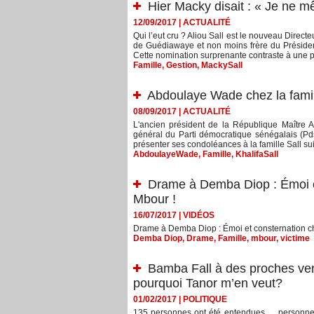
Hier Macky disait : « Je ne mê
12/09/2017
|
ACTUALITÉ
Qui l’eut cru ? Aliou Sall est le nouveau Direc
de Guédiawaye et non moins frère du Président
Cette nomination surprenante contraste à une pr
Famille
,
Gestion
,
MackySall
Abdoulaye Wade chez la famill
08/09/2017
|
ACTUALITÉ
L'ancien président de la République Maître A
général du Parti démocratique sénégalais (Pds
présenter ses condoléances à la famille Sall suit
AbdoulayeWade
,
Famille
,
KhalifaSall
Drame à Demba Diop : Émoi et
Mbour !
16/07/2017
|
VIDÉOS
Drame à Demba Diop : Émoi et consternation ch
Demba Diop
,
Drame
,
Famille
,
mbour
,
victime
Bamba Fall à des proches venu
pourquoi Tanor m’en veut?
01/02/2017
|
POLITIQUE
135 personnes ont été entendues…, personne n’