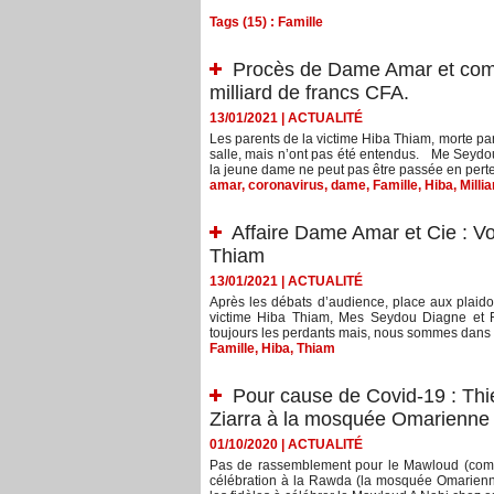
Tags (15) : Famille
Procès de Dame Amar et comp
milliard de francs CFA.
13/01/2021
|
ACTUALITÉ
Les parents de la victime Hiba Thiam, morte par
salle, mais n’ont pas été entendus. Me Seydou D
la jeune dame ne peut pas être passée en pertes
amar
,
coronavirus
,
dame
,
Famille
,
Hiba
,
Millia
Affaire Dame Amar et Cie : Vo
Thiam
13/01/2021
|
ACTUALITÉ
Après les débats d’audience, place aux plaidoi
victime Hiba Thiam, Mes Seydou Diagne et F
toujours les perdants mais, nous sommes dans u
Famille
,
Hiba
,
Thiam
Pour cause de Covid-19 : Thi
Ziarra à la mosquée Omarienne
01/10/2020
|
ACTUALITÉ
Pas de rassemblement pour le Mawloud (comm
célébration à la Rawda (la mosquée Omarienne 