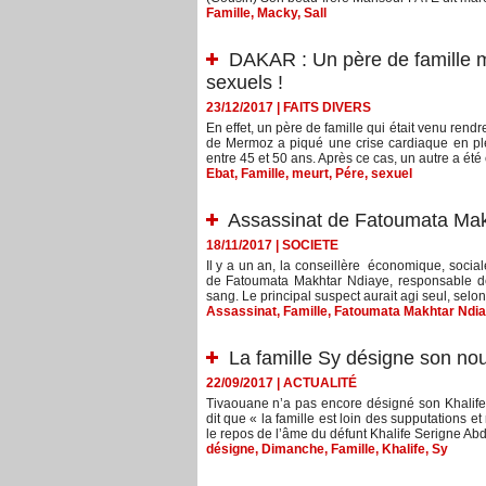
Famille
,
Macky
,
Sall
DAKAR : Un père de famille m
sexuels !
23/12/2017
|
FAITS DIVERS
En effet, un père de famille qui était venu rend
de Mermoz a piqué une crise cardiaque en ple
entre 45 et 50 ans. Après ce cas, un autre a été
Ebat
,
Famille
,
meurt
,
Pére
,
sexuel
Assassinat de Fatoumata Makht
18/11/2017
|
SOCIETE
Il y a un an, la conseillère économique, socia
de Fatoumata Makhtar Ndiaye, responsable de 
sang. Le principal suspect aurait agi seul, selon
Assassinat
,
Famille
,
Fatoumata Makhtar Ndi
La famille Sy désigne son nou
22/09/2017
|
ACTUALITÉ
Tivaouane n’a pas encore désigné son Khalife. 
dit que « la famille est loin des supputations et
le repos de l’âme du défunt Khalife Serigne Abdo
désigne
,
Dimanche
,
Famille
,
Khalife
,
Sy