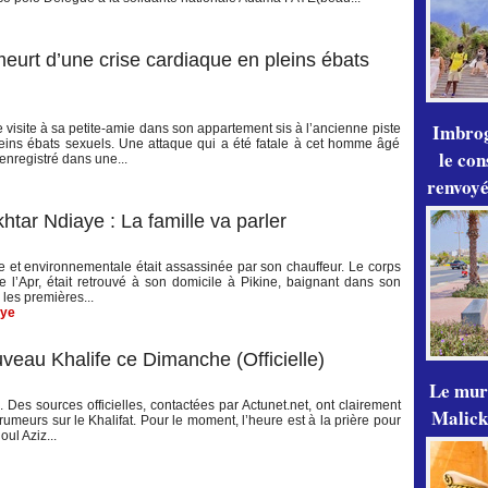
eurt d’une crise cardiaque en pleins ébats
Imbrog
re visite à sa petite-amie dans son appartement sis à l’ancienne piste
ins ébats sexuels. Une attaque qui a été fatale à cet homme âgé
le con
 enregistré dans une...
renvoyé
ar Ndiaye : La famille va parler
le et environnementale était assassinée par son chauffeur. Le corps
l’Apr, était retrouvé à son domicile à Pikine, baignant dans son
 les premières...
aye
veau Khalife ce Dimanche (Officielle)
Le mur
Des sources officielles, contactées par Actunet.net, ont clairement
Malick
 rumeurs sur le Khalifat. Pour le moment, l’heure est à la prière pour
ul Aziz...