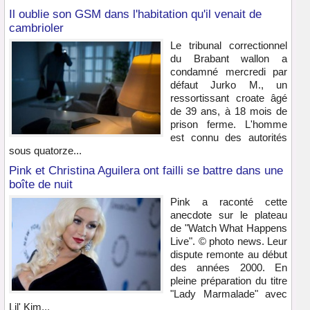
Il oublie son GSM dans l'habitation qu'il venait de
cambrioler
Le tribunal correctionnel
du Brabant wallon a
condamné mercredi par
défaut Jurko M., un
ressortissant croate âgé
de 39 ans, à 18 mois de
prison ferme. L'homme
est connu des autorités
sous quatorze...
Pink et Christina Aguilera ont failli se battre dans une
boîte de nuit
Pink a raconté cette
anecdote sur le plateau
de "Watch What Happens
Live". © photo news. Leur
dispute remonte au début
des années 2000. En
pleine préparation du titre
"Lady Marmalade" avec
Lil' Kim...