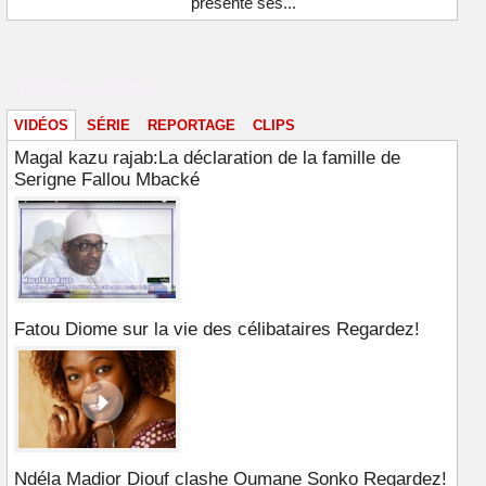
présente ses...
Vidéos & images
VIDÉOS
SÉRIE
REPORTAGE
CLIPS
Magal kazu rajab:La déclaration de la famille de
Serigne Fallou Mbacké
Fatou Diome sur la vie des célibataires Regardez!
Ndéla Madior Diouf clashe Oumane Sonko Regardez!