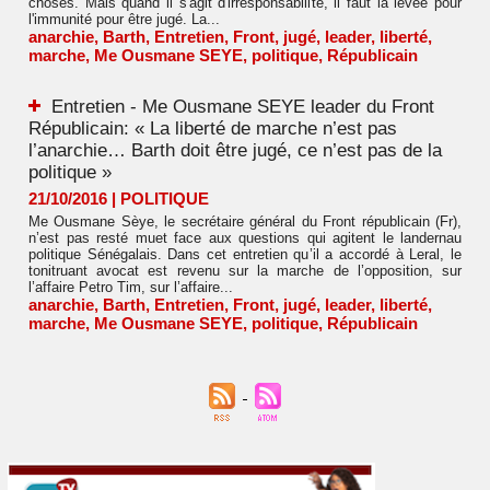
choses. Mais quand il s'agit d'irresponsabilité, il faut la levée pour
l'immunité pour être jugé. La...
anarchie
,
Barth
,
Entretien
,
Front
,
jugé
,
leader
,
liberté
,
marche
,
Me Ousmane SEYE
,
politique
,
Républicain
Entretien - Me Ousmane SEYE leader du Front
Républicain: « La liberté de marche n’est pas
l’anarchie… Barth doit être jugé, ce n’est pas de la
politique »
21/10/2016
|
POLITIQUE
Me Ousmane Sèye, le secrétaire général du Front républicain (Fr),
n’est pas resté muet face aux questions qui agitent le landernau
politique Sénégalais. Dans cet entretien qu’il a accordé à Leral, le
tonitruant avocat est revenu sur la marche de l’opposition, sur
l’affaire Petro Tim, sur l’affaire...
anarchie
,
Barth
,
Entretien
,
Front
,
jugé
,
leader
,
liberté
,
marche
,
Me Ousmane SEYE
,
politique
,
Républicain