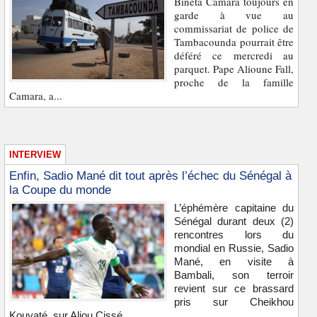
Bineta Camara toujours en
garde à vue au
commissariat de police de
Tambacounda pourrait être
déféré ce mercredi au
parquet. Pape Alioune Fall,
proche de la famille
Camara, a...
INTERVIEW
Enfin, Sadio Mané dit tout après l’échec du Sénégal à
la Coupe du monde
L’éphémère capitaine du
Sénégal durant deux (2)
rencontres lors du
mondial en Russie, Sadio
Mané, en visite à
Bambali, son terroir
revient sur ce brassard
pris sur Cheikhou
Kouyaté, sur Aliou Cissé...