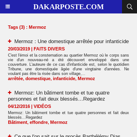
DAKARPOSTE.COM
Tags (3) : Mermoz
Mermoz : Une domestique arrêtée pour infanticide
20/03/2019
|
FAITS DIVERS
C'est l'émoi et la consternation au quartier Mermoz où le corps sans
vie d'un nouveau-né a été découvert enveloppé dans une
couverture. L'auteure de ce cas d'infanticide est, selon le quotidien
Tribune, une domestiquée âgée d'une vingtaine d'années. Ne
voulant pas être la risée dans son village,...
arrêtée
,
domestique
,
infanticide
,
Mermoz
Mermoz: Un bâtiment tombe et tue quatre
personnes et fait deux blessés…Regardez
04/12/2016
|
VIDÉOS
Mermoz: Un bâtiment tombe et tue quatre personnes et fait deux
blessés…Regardez
Bâtiment
,
effondre
,
Mermoz
Ce que l'on sait sur le procès Barthélémy Dias