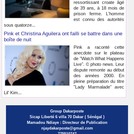
ressortissant croate âgé
de 39 ans, à 18 mois de
prison ferme. L'homme
est connu des autorités
sous quatorze...
Pink et Christina Aguilera ont failli se battre dans une
boîte de nuit
Pink a raconté cette
anecdote sur le plateau
de "Watch What Happens
Live". © photo news. Leur
dispute remonte au début
des années 2000. En
pleine préparation du titre
"Lady Marmalade" avec
Lil' Kim...
Group Dakarposte
Sicap Liberté 6 villa 70 Dakar ( Sénégal )
Mamadou Ndiaye : Directeur de Publication
njaydakarposte@gmail.com
775510747