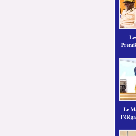
Les
Premiè
Le Ma
l’élég