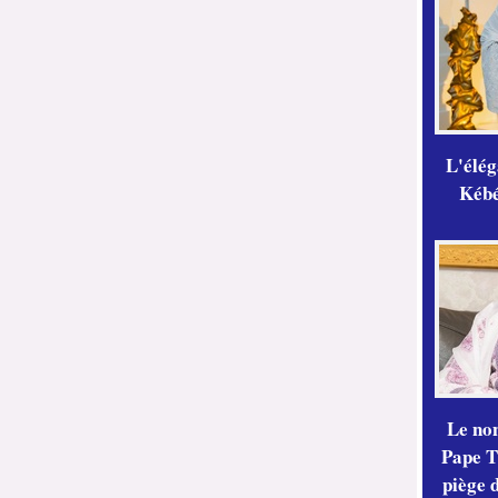
L'élé
Kébé,
Le no
Pape Th
piège 