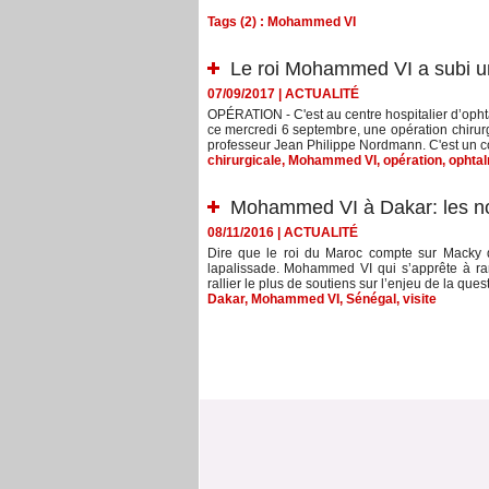
Tags (2) : Mohammed VI
Le roi Mohammed VI a subi un
07/09/2017
|
ACTUALITÉ
OPÉRATION - C'est au centre hospitalier d’oph
ce mercredi 6 septembre, une opération chirurg
professeur Jean Philippe Nordmann. C'est un c
chirurgicale
,
Mohammed VI
,
opération
,
ophta
Mohammed VI à Dakar: les non
08/11/2016
|
ACTUALITÉ
Dire que le roi du Maroc compte sur Macky da
lapalissade. Mohammed VI qui s’apprête à r
rallier le plus de soutiens sur l’enjeu de la que
Dakar
,
Mohammed VI
,
Sénégal
,
visite