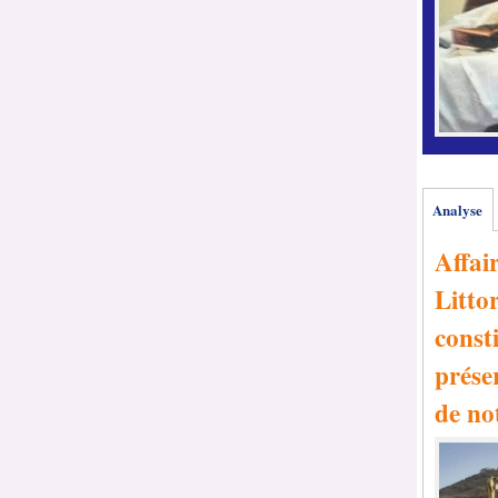
Analyse
Affai
Littor
consti
prése
de no