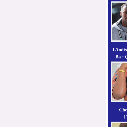
L'indi
Ba : 
Che
l