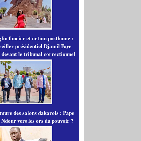
lio foncier et action posthume :
seiller présidentiel Djamil Faye
 devant le tribunal correctionnel
mure des salons dakarois : Pape
 Ndour vers les ors du pouvoir ?