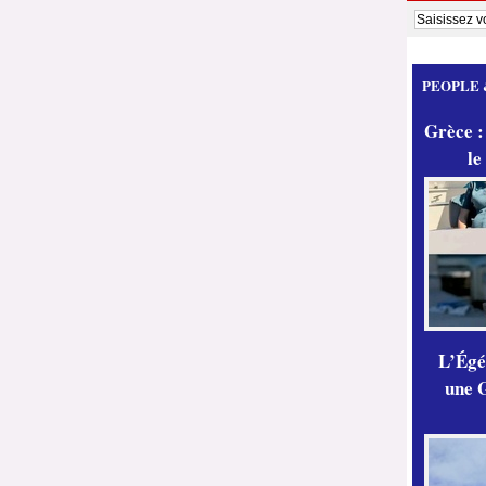
PEOPLE 
Grèce :
le
L’Égér
une G