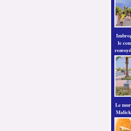
Imbrog
le con
renvoyé
Le mur
Malick