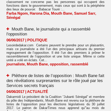
classement ne concerne pas les personnes qui occupent des
fonctions dans le gouvernement, mais ceux qui sont à la périphérie
des lieux de pouvoir. Babacar Touré :...
Farba Ngom
,
Harona Dia
,
Mouth Bane
,
Samuel Sarr
,
Sénégal
Mouth Bane, le journaliste qui a rassemblé
l'opposition
06/06/2017
|
POLITIQUE
Lesoirdedakar.com Certains peuvent le prendre pour un plaisantin,
mais ce journaliste a été l’un des principaux artisans du premier
regroupement de l’opposition. Il été l’un des premiers à prôner le
rassemblement de l’opposition et une liste unique. Même si cette
unité a volé en éclats. Cet...
journaliste
,
Mouth Bane
,
opposition
,
rassemblé
Pléthore de listes de l’opposition : Mouth Bane fait
des révélations surprenantes sur le rôle joué par les
Services secrets français
04/06/2017
|
ACTUALITÉ
Dakarmidi Le président de la Coalition “Jubanti Sénégal” et membre
du pôle des Indépendants, Mouth Bane est revenu sur la pléthore de
listes de l’opposition pour les élections législatives du 30 juillet
2017. Le patron de DakarTimes nous apprend qu'”au mois de