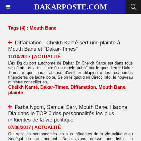
DAKARPOSTE.COM
Tags (4) : Mouth Bane
Diffamation : Cheikh Kanté sert une plainte à
Mouth Bane et "Dakar-Times"
11/10/2017
|
ACTUALITÉ
L’ex Dg du port autonome de Dakar, Dr Cheikh Kante est dans tous
ses états, cela fait suite à un article publié par le quotidien « Dakar
Times » qui l’aurait accusé d’avoir « dilapidé » les ressources
financières de ladite boite. Selon le quotidien Direct Info, le nouveau
ministre conseiller en...
Cheikh Kanté
,
Dakar-Times
,
Diffamation
,
Mouth Bane
,
plainte
Farba Ngom, Samuel Sarr, Mouth Bane, Harona
Dia dans le TOP 6 des personnalités les plus
inﬂuentes de la vie politique
07/06/2017
|
ACTUALITÉ
Qui sont les personnalités les plus inﬂuentes de la vie politique au
Sénégal en ce moment. Nous avons dressé une liste. Le