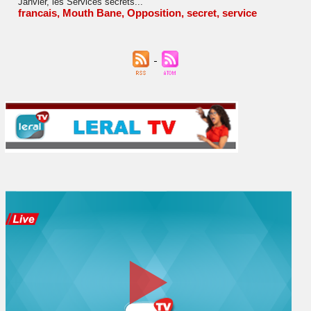
Janvier, les Services secrets...
francais
,
Mouth Bane
,
Opposition
,
secret
,
service