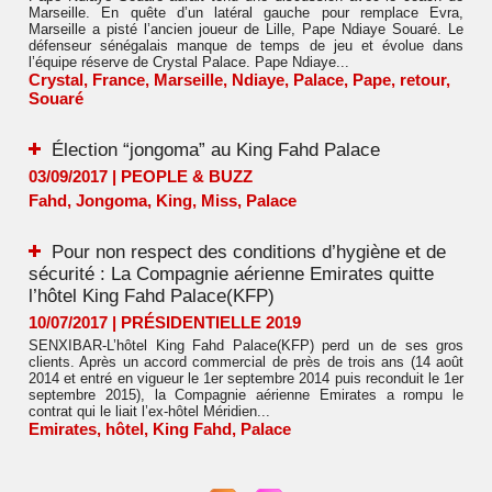
Marseille. En quête d’un latéral gauche pour remplace Evra,
Marseille a pisté l’ancien joueur de Lille, Pape Ndiaye Souaré. Le
défenseur sénégalais manque de temps de jeu et évolue dans
l’équipe réserve de Crystal Palace. Pape Ndiaye...
Crystal
,
France
,
Marseille
,
Ndiaye
,
Palace
,
Pape
,
retour
,
Souaré
Élection “jongoma” au King Fahd Palace
03/09/2017
|
PEOPLE & BUZZ
Fahd
,
Jongoma
,
King
,
Miss
,
Palace
Pour non respect des conditions d’hygiène et de
sécurité : La Compagnie aérienne Emirates quitte
l’hôtel King Fahd Palace(KFP)
10/07/2017
|
PRÉSIDENTIELLE 2019
SENXIBAR-L’hôtel King Fahd Palace(KFP) perd un de ses gros
clients. Après un accord commercial de près de trois ans (14 août
2014 et entré en vigueur le 1er septembre 2014 puis reconduit le 1er
septembre 2015), la Compagnie aérienne Emirates a rompu le
contrat qui le liait l’ex-hôtel Méridien...
Emirates
,
hôtel
,
King Fahd
,
Palace