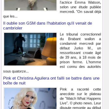
l'actrice Emma Watson,
selon une étude publiée
mercredi. "On savait déjà
que les...
Il oublie son GSM dans l'habitation qu'il venait de
cambrioler
Le tribunal correctionnel
du Brabant wallon a
condamné mercredi par
défaut Jurko M., un
ressortissant croate âgé
de 39 ans, à 18 mois de
prison ferme. L'homme
est connu des autorités
sous quatorze...
Pink et Christina Aguilera ont failli se battre dans une
boîte de nuit
Pink a raconté cette
anecdote sur le plateau
de "Watch What Happens
Live". © photo news. Leur
dispute remonte au début