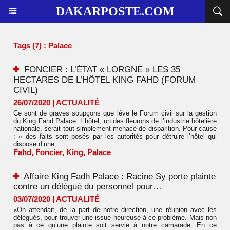
DAKARPOSTE.COM
Tags (7) : Palace
FONCIER : L’ÉTAT « LORGNE » LES 35
HECTARES DE L’HÔTEL KING FAHD (FORUM
CIVIL)
26/07/2020
|
ACTUALITÉ
Ce sont de graves soupçons que lève le Forum civil sur la gestion
du King Fahd Palace. L’hôtel, un des fleurons de l’industrie hôtelière
nationale, serait tout simplement menacé de disparition. Pour cause
: « des faits sont posés par les autorités pour détruire l’hôtel qui
dispose d’une...
Fahd
,
Foncier
,
King
,
Palace
Affaire King Fadh Palace : Racine Sy porte plainte
contre un délégué du personnel pour…
03/07/2020
|
ACTUALITÉ
«On attendait, de la part de notre direction, une réunion avec les
délégués, pour trouver une issue heureuse à ce problème. Mais non
pas à ce qu’une plainte soit servie à notre camarade. En ce