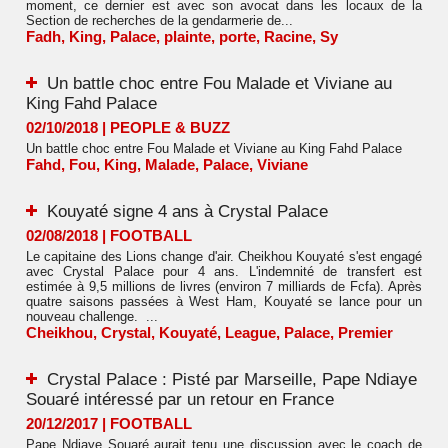
moment, ce dernier est avec son avocat dans les locaux de la
Section de recherches de la gendarmerie de...
Fadh
,
King
,
Palace
,
plainte
,
porte
,
Racine
,
Sy
Un battle choc entre Fou Malade et Viviane au
King Fahd Palace
02/10/2018
|
PEOPLE & BUZZ
Un battle choc entre Fou Malade et Viviane au King Fahd Palace
Fahd
,
Fou
,
King
,
Malade
,
Palace
,
Viviane
Kouyaté signe 4 ans à Crystal Palace
02/08/2018
|
FOOTBALL
Le capitaine des Lions change d'air. Cheikhou Kouyaté s'est engagé
avec Crystal Palace pour 4 ans. L'indemnité de transfert est
estimée à 9,5 millions de livres (environ 7 milliards de Fcfa). Après
quatre saisons passées à West Ham, Kouyaté se lance pour un
nouveau challenge. ...
Cheikhou
,
Crystal
,
Kouyaté
,
League
,
Palace
,
Premier
Crystal Palace : Pisté par Marseille, Pape Ndiaye
Souaré intéressé par un retour en France
20/12/2017
|
FOOTBALL
Pape Ndiaye Souaré aurait tenu une discussion avec le coach de