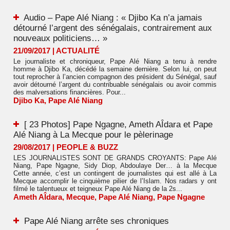
Audio – Pape Alé Niang : « Djibo Ka n’a jamais
détourné l’argent des sénégalais, contrairement aux
nouveaux politiciens… »
21/09/2017
|
ACTUALITÉ
Le journaliste et chroniqueur, Pape Alé Niang a tenu à rendre
homme à Djibo Ka, décédé la semaine dernière. Selon lui, on peut
tout reprocher à l’ancien compagnon des président du Sénégal, sauf
avoir détourné l’argent du contribuable sénégalais ou avoir commis
des malversations financières. Pour...
Djibo Ka
,
Pape Alé Niang
[ 23 Photos] Pape Ngagne, Ameth AÎdara et Pape
Alé Niang à La Mecque pour le pèlerinage
29/08/2017
|
PEOPLE & BUZZ
LES JOURNALISTES SONT DE GRANDS CROYANTS: Pape Alé
Niang, Pape Ngagne, Sidy Diop, Abdoulaye Der… à la Mecque
Cette année, c’est un contingent de journalistes qui est allé à La
Mecque accomplir le cinquième pilier de l’Islam. Nos radars y ont
filmé le talentueux et teigneux Pape Alé Niang de la 2s...
Ameth AÎdara
,
Mecque
,
Pape Alé Niang
,
Pape Ngagne
Pape Alé Niang arrête ses chroniques