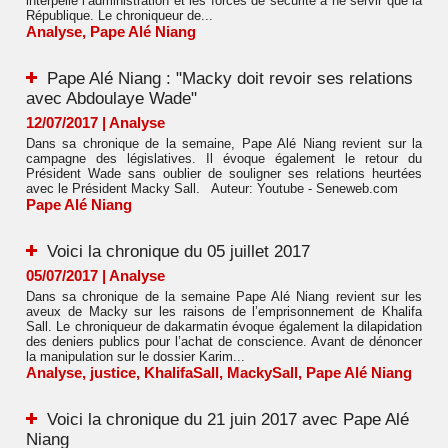
interpelle l’administration et les forces de sécurité à ne servir que la
République. Le chroniqueur de...
Analyse
,
Pape Alé Niang
Pape Alé Niang : "Macky doit revoir ses relations
avec Abdoulaye Wade"
12/07/2017
|
Analyse
Dans sa chronique de la semaine, Pape Alé Niang revient sur la
campagne des législatives. Il évoque également le retour du
Président Wade sans oublier de souligner ses relations heurtées
avec le Président Macky Sall. Auteur: Youtube - Seneweb.com
Pape Alé Niang
Voici la chronique du 05 juillet 2017
05/07/2017
|
Analyse
Dans sa chronique de la semaine Pape Alé Niang revient sur les
aveux de Macky sur les raisons de l’emprisonnement de Khalifa
Sall. Le chroniqueur de dakarmatin évoque également la dilapidation
des deniers publics pour l’achat de conscience. Avant de dénoncer
la manipulation sur le dossier Karim...
Analyse
,
justice
,
KhalifaSall
,
MackySall
,
Pape Alé Niang
Voici la chronique du 21 juin 2017 avec Pape Alé
Niang