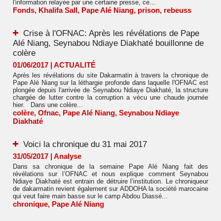
l'information relayée par une certaine presse, ce...
Fonds
,
Khalifa Sall
,
Pape Alé Niang
,
prison
,
rebeuss
Crise à l'OFNAC: Après les révélations de Pape
Alé Niang, Seynabou Ndiaye Diakhaté bouillonne de
colère
01/06/2017
|
ACTUALITÉ
Après les révélations du site Dakarmatin à travers la chronique de
Pape Alé Niang sur la léthargie profonde dans laquelle l'OFNAC est
plongée depuis l'arrivée de Seynabou Ndiaye Diakhaté, la structure
chargée de lutter contre la corruption a vécu une chaude journée
hier. Dans une colère...
colère
,
Ofnac
,
Pape Alé Niang
,
Seynabou Ndiaye
Diakhaté
Voici la chronique du 31 mai 2017
31/05/2017
|
Analyse
Dans sa chronique de la semaine Pape Alé Niang fait des
révélations sur l’OFNAC et nous explique comment Seynabou
Ndiaye Diakhaté est entrain de détruire l’institution. Le chroniqueur
de dakarmatin revient également sur ADDOHA la société marocaine
qui veut faire main basse sur le camp Abdou Diassé...
chronique
,
Pape Alé Niang