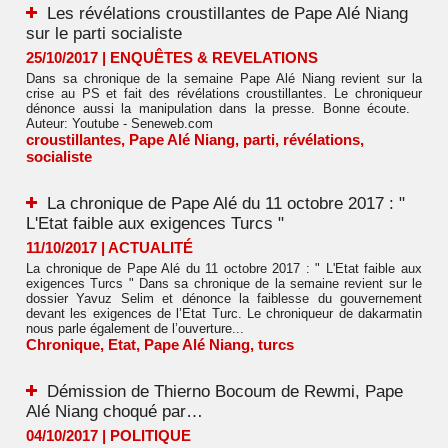
Les révélations croustillantes de Pape Alé Niang
sur le parti socialiste
25/10/2017
|
ENQUÊTES & REVELATIONS
Dans sa chronique de la semaine Pape Alé Niang revient sur la
crise au PS et fait des révélations croustillantes. Le chroniqueur
dénonce aussi la manipulation dans la presse. Bonne écoute.
Auteur: Youtube - Seneweb.com
croustillantes
,
Pape Alé Niang
,
parti
,
révélations
,
socialiste
La chronique de Pape Alé du 11 octobre 2017 : "
L'Etat faible aux exigences Turcs "
11/10/2017
|
ACTUALITÉ
La chronique de Pape Alé du 11 octobre 2017 : " L'Etat faible aux
exigences Turcs " Dans sa chronique de la semaine revient sur le
dossier Yavuz Selim et dénonce la faiblesse du gouvernement
devant les exigences de l’Etat Turc. Le chroniqueur de dakarmatin
nous parle également de l’ouverture...
Chronique
,
Etat
,
Pape Alé Niang
,
turcs
Démission de Thierno Bocoum de Rewmi, Pape
Alé Niang choqué par…
04/10/2017
|
POLITIQUE