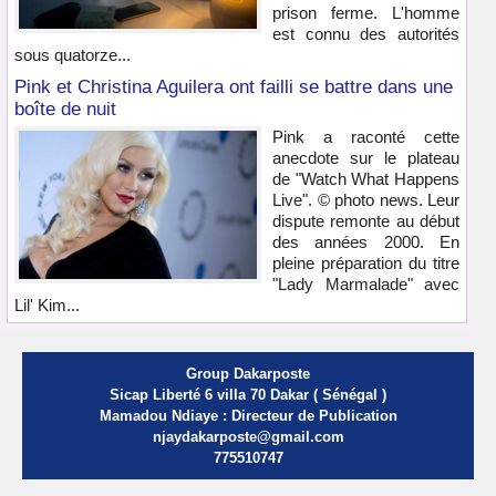
prison ferme. L'homme
est connu des autorités
sous quatorze...
Pink et Christina Aguilera ont failli se battre dans une
boîte de nuit
Pink a raconté cette
anecdote sur le plateau
de "Watch What Happens
Live". © photo news. Leur
dispute remonte au début
des années 2000. En
pleine préparation du titre
"Lady Marmalade" avec
Lil' Kim...
Group Dakarposte
Sicap Liberté 6 villa 70 Dakar ( Sénégal )
Mamadou Ndiaye : Directeur de Publication
njaydakarposte@gmail.com
775510747