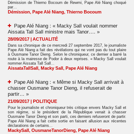
Démission de Thierno Bocoum de Rewmi, Pape Alé Niang choqué
par…
Démission
,
Pape Alé Niang
,
Thierno Bocoum
Pape Alé Niang : « Macky Sall voulait nommer
Aissata Tall Sall ministre mais Tanor…. »
28/09/2017
|
ACTUALITÉ
Dans sa chronique de ce mercredi 27 septembre 2017, le journaliste
Pape Alé Niang a fait des révélations qui ne vont pas du tout plaire
à Ousmane Tanor Dieng. Selon le chroniqueur, ce dernier a barré la
route à la mairesse de Podor à deux reprises. « Macky Sall voulait
nommer Aissata Tall Sall...
AissataTallSall
,
Macky Sall
,
Pape Alé Niang
Pape Alé Niang : « Même si Macky Sall arrivait à
chasser Ousmane Tanor Dieng, il refuserait de
partir… »
21/09/2017
|
POLITIQUE
Pour le journaliste et chroniqueur très critique envers Macky Sall et
son régime, si le président de la République venait à chasser
Ousmane Tanor Dieng et son parti, ces derniers refuseront de partir.
Pape Alé Niang a fait cette sortie en faisant allusion aux récentes
déclarations de certains...
MackySall
,
OusmaneTanorDieng
,
Pape Alé Niang