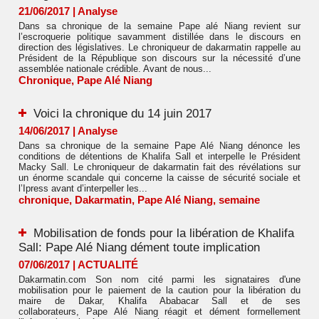
21/06/2017
|
Analyse
Dans sa chronique de la semaine Pape alé Niang revient sur
l’escroquerie politique savamment distillée dans le discours en
direction des législatives. Le chroniqueur de dakarmatin rappelle au
Président de la République son discours sur la nécessité d’une
assemblée nationale crédible. Avant de nous...
Chronique
,
Pape Alé Niang
Voici la chronique du 14 juin 2017
14/06/2017
|
Analyse
Dans sa chronique de la semaine Pape Alé Niang dénonce les
conditions de détentions de Khalifa Sall et interpelle le Président
Macky Sall. Le chroniqueur de dakarmatin fait des révélations sur
un énorme scandale qui concerne la caisse de sécurité sociale et
l’Ipress avant d’interpeller les...
chronique
,
Dakarmatin
,
Pape Alé Niang
,
semaine
Mobilisation de fonds pour la libération de Khalifa
Sall: Pape Alé Niang dément toute implication
07/06/2017
|
ACTUALITÉ
Dakarmatin.com Son nom cité parmi les signataires d'une
mobilisation pour le paiement de la caution pour la libération du
maire de Dakar, Khalifa Ababacar Sall et de ses
collaborateurs, Pape Alé Niang réagit et dément formellement