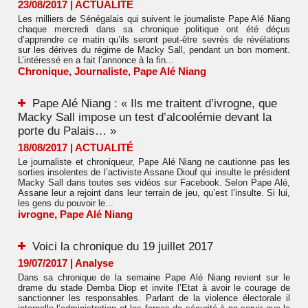
23/08/2017
|
ACTUALITÉ
Les milliers de Sénégalais qui suivent le journaliste Pape Alé Niang
chaque mercredi dans sa chronique politique ont été déçus
d’apprendre ce matin qu’ils seront peut-être sevrés de révélations
sur les dérives du régime de Macky Sall, pendant un bon moment.
L’intéressé en a fait l’annonce à la fin...
Chronique
,
Journaliste
,
Pape Alé Niang
Pape Alé Niang : « Ils me traitent d’ivrogne, que
Macky Sall impose un test d’alcoolémie devant la
porte du Palais… »
18/08/2017
|
ACTUALITÉ
Le journaliste et chroniqueur, Pape Alé Niang ne cautionne pas les
sorties insolentes de l’activiste Assane Diouf qui insulte le président
Macky Sall dans toutes ses vidéos sur Facebook. Selon Pape Alé,
Assane leur a rejoint dans leur terrain de jeu, qu’est l’insulte. Si lui,
les gens du pouvoir le...
ivrogne
,
Pape Alé Niang
Voici la chronique du 19 juillet 2017
19/07/2017
|
Analyse
Dans sa chronique de la semaine Pape Alé Niang revient sur le
drame du stade Demba Diop et invite l’Etat à avoir le courage de
sanctionner les responsables. Parlant de la violence électorale il