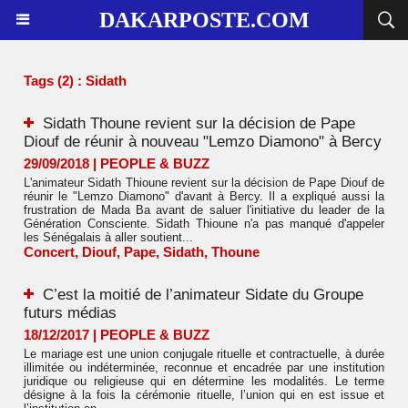
DAKARPOSTE.COM
Tags (2) : Sidath
Sidath Thoune revient sur la décision de Pape
Diouf de réunir à nouveau "Lemzo Diamono" à Bercy
29/09/2018
|
PEOPLE & BUZZ
L'animateur Sidath Thioune revient sur la décision de Pape Diouf de
réunir le "Lemzo Diamono" d'avant à Bercy. Il a expliqué aussi la
frustration de Mada Ba avant de saluer l'initiative du leader de la
Génération Consciente. Sidath Thioune n'a pas manqué d'appeler
les Sénégalais à aller soutient...
Concert
,
Diouf
,
Pape
,
Sidath
,
Thoune
C’est la moitié de l’animateur Sidate du Groupe
futurs médias
18/12/2017
|
PEOPLE & BUZZ
Le mariage est une union conjugale rituelle et contractuelle, à durée
illimitée ou indéterminée, reconnue et encadrée par une institution
juridique ou religieuse qui en détermine les modalités. Le terme
désigne à la fois la cérémonie rituelle, l’union qui en est issue et