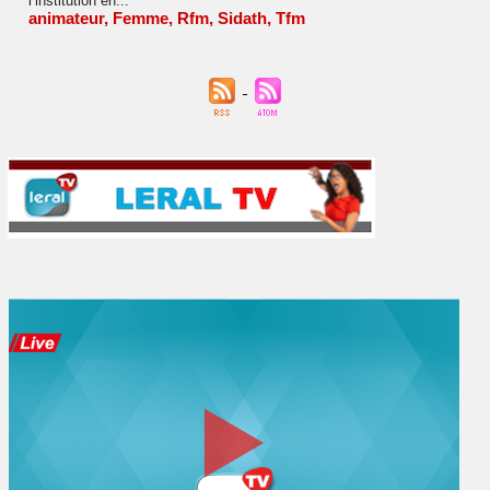
l’institution en...
animateur
,
Femme
,
Rfm
,
Sidath
,
Tfm