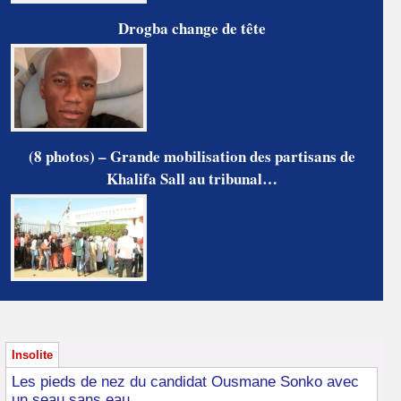
Drogba change de tête
(8 photos) – Grande mobilisation des partisans de
Khalifa Sall au tribunal…
Insolite
Les pieds de nez du candidat Ousmane Sonko avec
un seau sans eau