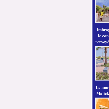
Imbrog
le con
renvoyé
Le mur
Malick