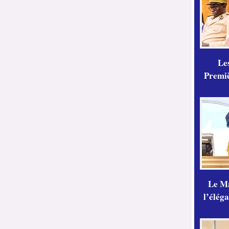
Les
Premiè
Le Ma
l’élég