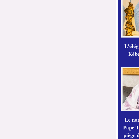
L'élé
Kébé,
Le no
Pape Th
piège 