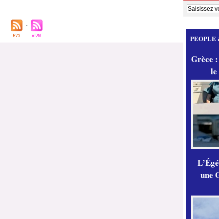
PEOPLE 
Grèce :
le
L’Égér
une G