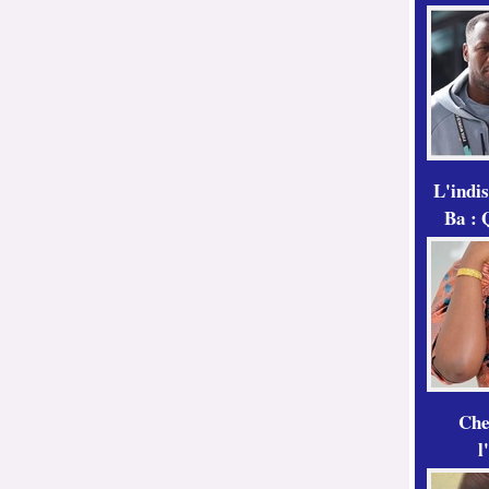
L'indi
Ba : 
Che
l