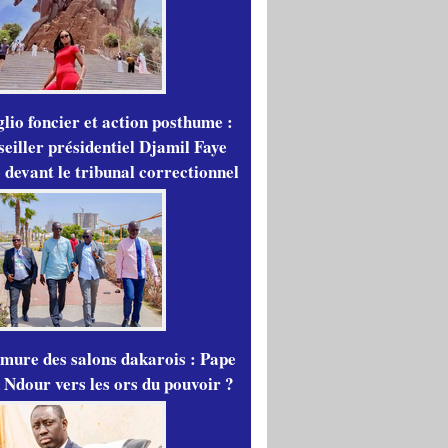
lio foncier et action posthume :
seiller présidentiel Djamil Faye
 devant le tribunal correctionnel
mure des salons dakarois : Pape
 Ndour vers les ors du pouvoir ?