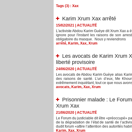
Tags (3) : Xax
Karim Xrum Xax arrêté
15/02/2021
|
ACTUALITÉ
L'activiste Abdou Karim Guèye dit Xrum Xax a é
ignore pour l'instant les raisons de son arres
obligatoire du masque. Nous y reviendrons
arrêté
,
Karim
,
Xax
,
Xrum
Les avocats de Karim Xrum X
liberté provisoire
24/06/2020
|
ACTUALITÉ
Les avocats de Abdou Karim Guèye alias Karim 
des raisons de santé. L’un d’eux, Me Khour
extrêmement inquiétant, tout ce que nous avons p
avocats
,
Karim
,
Xax
,
Xrum
Prisonnier malade : Le Forum d
Xrum Xax
21/06/2020
|
ACTUALITÉ
Le Forum du justiciable dit être «préoccupé» pa
de la dégradation de l’état de santé de l’acti
dudit forum «attire l’attention des autorités habili
Karim
,
Xax
,
Xrum