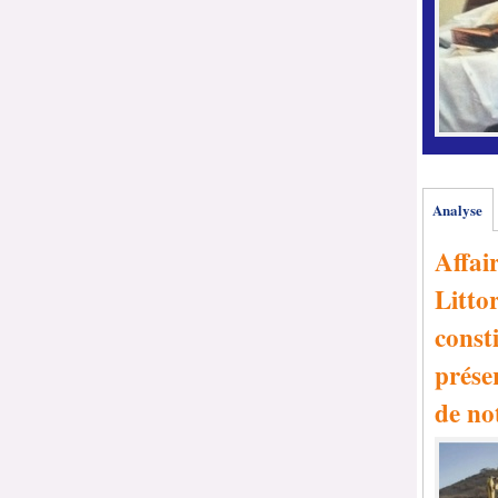
Analyse
Affai
Littor
consti
prése
de no