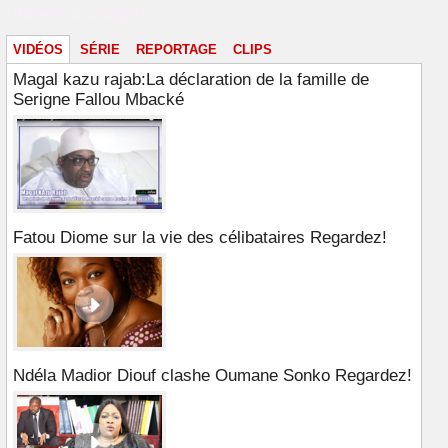
Vidéos & images
VIDÉOS
SÉRIE
REPORTAGE
CLIPS
Magal kazu rajab:La déclaration de la famille de
Serigne Fallou Mbacké
Fatou Diome sur la vie des célibataires Regardez!
Ndéla Madior Diouf clashe Oumane Sonko Regardez!