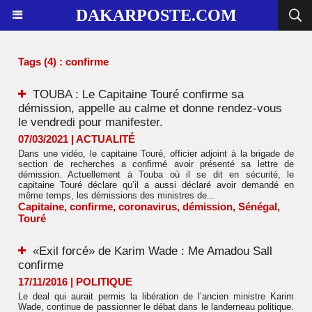
DAKARPOSTE.COM
Tags (4) : confirme
TOUBA : Le Capitaine Touré confirme sa
démission, appelle au calme et donne rendez-vous
le vendredi pour manifester.
07/03/2021
|
ACTUALITÉ
Dans une vidéo, le capitaine Touré, officier adjoint à la brigade de
section de recherches a confirmé avoir présenté sa lettre de
démission. Actuellement à Touba où il se dit en sécurité, le
capitaine Touré déclare qu’il a aussi déclaré avoir demandé en
même temps, les démissions des ministres de...
Capitaine
,
confirme
,
coronavirus
,
démission
,
Sénégal
,
Touré
«Exil forcé» de Karim Wade : Me Amadou Sall
confirme
17/11/2016
|
POLITIQUE
Le deal qui aurait permis la libération de l’ancien ministre Karim
Wade, continue de passionner le débat dans le landerneau politique.