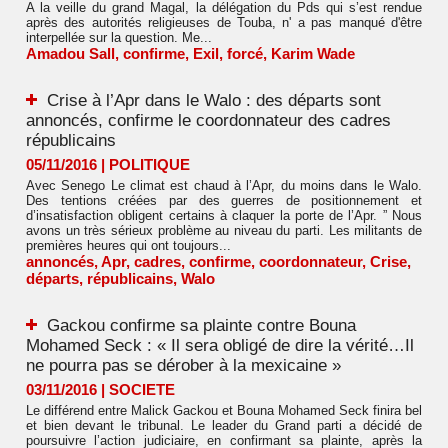
A la veille du grand Magal, la délégation du Pds qui s’est rendue
après des autorités religieuses de Touba, n' a pas manqué d'être
interpellée sur la question. Me...
Amadou Sall
,
confirme
,
Exil
,
forcé
,
Karim Wade
Crise à l’Apr dans le Walo : des départs sont
annoncés, confirme le coordonnateur des cadres
républicains
05/11/2016
|
POLITIQUE
Avec Senego Le climat est chaud à l’Apr, du moins dans le Walo.
Des tentions créées par des guerres de positionnement et
d’insatisfaction obligent certains à claquer la porte de l’Apr. ” Nous
avons un très sérieux problème au niveau du parti. Les militants de
premières heures qui ont toujours...
annoncés
,
Apr
,
cadres
,
confirme
,
coordonnateur
,
Crise
,
départs
,
républicains
,
Walo
Gackou confirme sa plainte contre Bouna
Mohamed Seck : « Il sera obligé de dire la vérité…Il
ne pourra pas se dérober à la mexicaine »
03/11/2016
|
SOCIETE
Le différend entre Malick Gackou et Bouna Mohamed Seck finira bel
et bien devant le tribunal. Le leader du Grand parti a décidé de
poursuivre l’action judiciaire, en confirmant sa plainte, après la