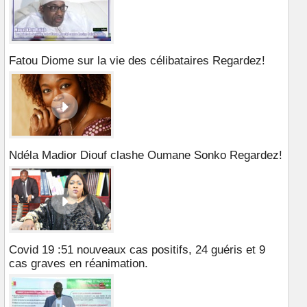
Fatou Diome sur la vie des célibataires Regardez!
Ndéla Madior Diouf clashe Oumane Sonko Regardez!
Covid 19 :51 nouveaux cas positifs, 24 guéris et 9
cas graves en réanimation.