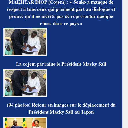
MAKHTAR DIOP (Cojem) : « Sonko a manqué de
respect à tous ceux qui prennent part au dialogue et
prouve qu'il ne mérite pas de représenter quelque
chose dans ce pays »
La cojem parraine le Président Macky Sall
(04 photos) Retour en images sur le déplacement du
Président Macky Sall au Japon