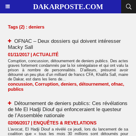
DAKARPOSTE.COM
Tags (2) : deniers
OFNAC – Deux dossiers qui doivent intéresser
Macky Sall
01/11/2017
|
ACTUALITÉ
Corruption, concussion, détournement de deniers publics. Des actes
graves fortement condamnés par la loi sénégalaise et qui ont valu la
prison à nombre de personnalités. D’ailleurs, présumé avoir
détourné un peu plus d’un milliard de francs CFA, Khalifa Sall, maire
de Dakar, est dans les liens de...
concussion
,
Corruption
,
deniers
,
détournement
,
ofnac
,
publics
Détournement de deniers publics: Ces révélations
de Me El Hadji Diouf qui enfonceraient le questeur
de l’Assemblée nationale
02/06/2017
|
ENQUÊTES & REVELATIONS
L'avocat, El Hadji Diouf a révélé ce jeudi, lors du lancement de sa
coalition que « tous les mois 30 millions sont détournés pour