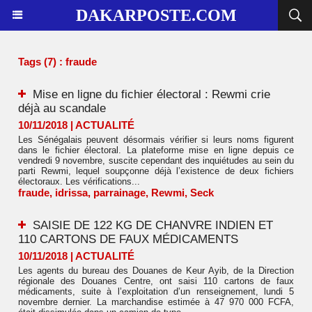
DAKARPOSTE.COM
Tags (7) : fraude
Mise en ligne du fichier électoral : Rewmi crie
déjà au scandale
10/11/2018
|
ACTUALITÉ
Les Sénégalais peuvent désormais vérifier si leurs noms figurent
dans le fichier électoral. La plateforme mise en ligne depuis ce
vendredi 9 novembre, suscite cependant des inquiétudes au sein du
parti Rewmi, lequel soupçonne déjà l’existence de deux fichiers
électoraux. Les vérifications...
fraude
,
idrissa
,
parrainage
,
Rewmi
,
Seck
SAISIE DE 122 KG DE CHANVRE INDIEN ET
110 CARTONS DE FAUX MÉDICAMENTS
10/11/2018
|
ACTUALITÉ
Les agents du bureau des Douanes de Keur Ayib, de la Direction
régionale des Douanes Centre, ont saisi 110 cartons de faux
médicaments, suite à l’exploitation d’un renseignement, lundi 5
novembre dernier. La marchandise estimée à 47 970 000 FCFA,