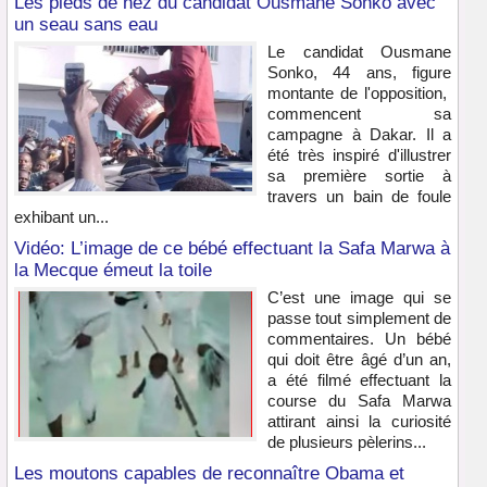
Les pieds de nez du candidat Ousmane Sonko avec
un seau sans eau
Le candidat Ousmane
Sonko, 44 ans, figure
montante de l'opposition,
commencent sa
campagne à Dakar. Il a
été très inspiré d'illustrer
sa première sortie à
travers un bain de foule
exhibant un...
Vidéo: L’image de ce bébé effectuant la Safa Marwa à
la Mecque émeut la toile
C’est une image qui se
passe tout simplement de
commentaires. Un bébé
qui doit être âgé d’un an,
a été filmé effectuant la
course du Safa Marwa
attirant ainsi la curiosité
de plusieurs pèlerins...
Les moutons capables de reconnaître Obama et