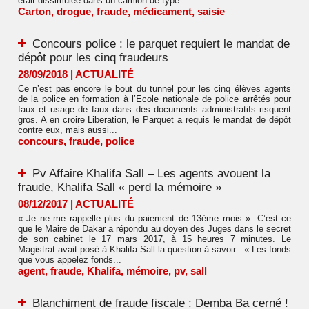
était dissimulée dans un camion de type...
Carton
,
drogue
,
fraude
,
médicament
,
saisie
Concours police : le parquet requiert le mandat de
dépôt pour les cinq fraudeurs
28/09/2018
|
ACTUALITÉ
Ce n’est pas encore le bout du tunnel pour les cinq élèves agents
de la police en formation à l’Ecole nationale de police arrêtés pour
faux et usage de faux dans des documents administratifs risquent
gros. A en croire Liberation, le Parquet a requis le mandat de dépôt
contre eux, mais aussi...
concours
,
fraude
,
police
Pv Affaire Khalifa Sall – Les agents avouent la
fraude, Khalifa Sall « perd la mémoire »
08/12/2017
|
ACTUALITÉ
« Je ne me rappelle plus du paiement de 13ème mois ». C’est ce
que le Maire de Dakar a répondu au doyen des Juges dans le secret
de son cabinet le 17 mars 2017, à 15 heures 7 minutes. Le
Magistrat avait posé à Khalifa Sall la question à savoir : « Les fonds
que vous appelez fonds...
agent
,
fraude
,
Khalifa
,
mémoire
,
pv
,
sall
Blanchiment de fraude fiscale : Demba Ba cerné !