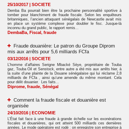
25/10/2017
|
SOCIETE
Demba Ba pourrait bien être la prochaine personnalité sportive à
tomber pour blanchiment de fraude fiscale. Selon les enquêteurs
britanniques, l’ancien attaquant sénégalais de Newcastle avait mis
en place un système complexe pour doubler le fisc. Jusque-là
inconnu du grand public, le rapport remis...
DembaBa
,
Fiscal
,
fraude
Fraude douanière: Le patron du Groupe Diprom
mis aux arrêts pour 5,6 milliards FCfa
03/12/2016
|
SOCIETE
L’homme d’affaires Serigne Mbacké Sèye, propriétaire de Touba
gaz, Touba Oil et Senstock, entre autre a été mis aux arrêts hier, à
la suite d’une plainte de la Douane sénégalaise qui lui réclame 2,8
milliards de FCfa , ainsi qu’une amende du même montant. Cela
pour délit douanier. Les faits...
Diprome
,
fraude
,
Sénégal
Comment la fraude fiscale et douanière est
organisée
24/10/2016
|
ECONOMIE
L’État fait face à une fraude à grande échelle sur les exonérations
fiscales et douanières, qui ont atteint 500 milliards ces dernières
années. Le mode opératoire est rodé : on enregistre son entreprise à