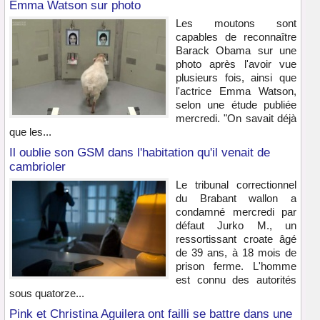
Emma Watson sur photo
Les moutons sont
capables de reconnaître
Barack Obama sur une
photo après l'avoir vue
plusieurs fois, ainsi que
l'actrice Emma Watson,
selon une étude publiée
mercredi. "On savait déjà
que les...
Il oublie son GSM dans l'habitation qu'il venait de
cambrioler
Le tribunal correctionnel
du Brabant wallon a
condamné mercredi par
défaut Jurko M., un
ressortissant croate âgé
de 39 ans, à 18 mois de
prison ferme. L'homme
est connu des autorités
sous quatorze...
Pink et Christina Aguilera ont failli se battre dans une