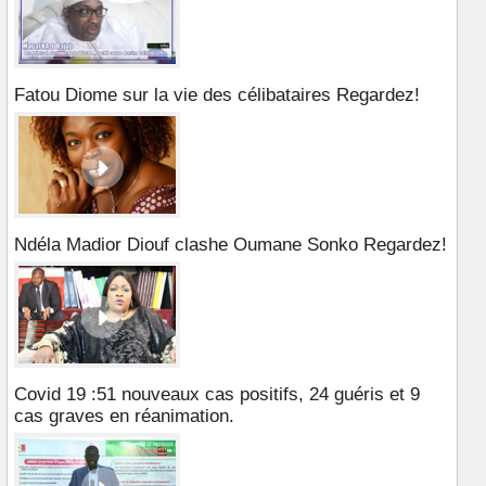
Fatou Diome sur la vie des célibataires Regardez!
Ndéla Madior Diouf clashe Oumane Sonko Regardez!
Covid 19 :51 nouveaux cas positifs, 24 guéris et 9
cas graves en réanimation.