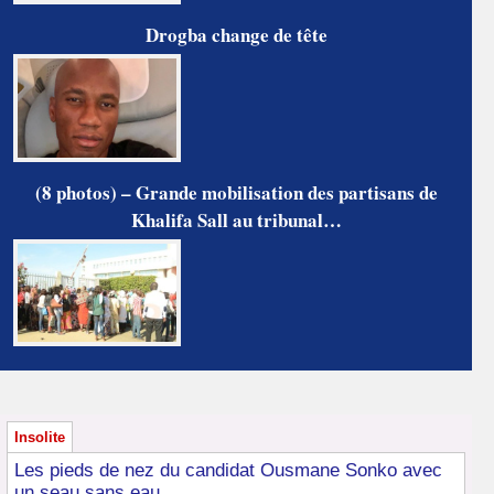
Drogba change de tête
(8 photos) – Grande mobilisation des partisans de
Khalifa Sall au tribunal…
Insolite
Les pieds de nez du candidat Ousmane Sonko avec
un seau sans eau