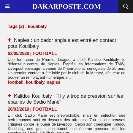
DAKARPOSTE.COM
Tags (2) : koulibaly
Naples : un cador anglais est entré en contact
pour Koulibaly
02/05/2020
|
FOOTBALL
Une formation de Premier League a ciblé Kalidou Koulibaly, le
défenseur central de Naples. D'après les informations de TMW,
Liverpool envisage la venue de l'international sénégalais de 28 ans.
Un premier contact a été initié par le club de la Mersey, désireux de
trouver un remplaçant numérique à...
football
,
koulibaly
,
naples
Kalidou Koulibaly : "Il y a trop de pression sur les
épaules de Sadio Mané"
20/03/2019
|
FOOTBALL
En club Sadio Mané est irréprochable, mais en sélection ses
performances sont en dessous des attentes. D'où les nombreuses
critiques contre le joueur de Liverpool. Selon son coéquipier Kalidou
Koulibaly, ces griefs constituent une énorme pression sur les