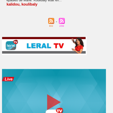
épaules de Mané. Koulibaly était en...
kalidou
,
koulibaly