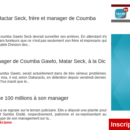
e Mactar Seck, frère et manager de Coumba
Coumba Gawlo Seck devrait surveiller ses arrières. En attendant d'y
rs fureteurs que ce n'est pas seulement son frère et impresario qui
able Division des...
manager de Coumba Gawlo, Matar Seck, à la Dic
oumba Gawlo, serait actuellement dans de très sérieux problèmes.
e visa, il est, selon Dakaractu, en détention depuis vendredi dernier.
hui mardi que le...
 100 millions à son manager
se signale sur le terrain judiciaire. Elle a déposé une plainte pour
t Samba Diaïté, respectivement, patronne et ex-représentant au
cupe de son management sur la...
réclame
Inscri