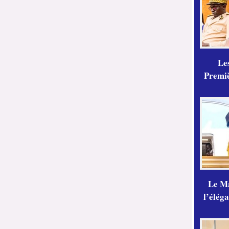
Les
Premiè
Le Ma
l’élég