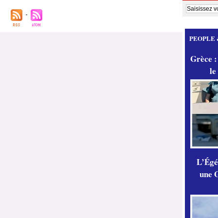
PEOPLE 
Grèce :
le
L’Égér
une G