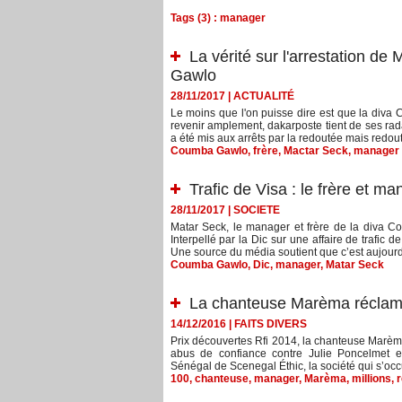
Tags (3) : manager
La vérité sur l'arrestation d
Gawlo
28/11/2017
|
ACTUALITÉ
Le moins que l'on puisse dire est que la diva 
revenir amplement, dakarposte tient de ses rada
a été mis aux arrêts par la redoutée mais redout
Coumba Gawlo
,
frère
,
Mactar Seck
,
manager
Trafic de Visa : le frère et 
28/11/2017
|
SOCIETE
Matar Seck, le manager et frère de la diva C
Interpellé par la Dic sur une affaire de trafic d
Une source du média soutient que c’est aujourd’
Coumba Gawlo
,
Dic
,
manager
,
Matar Seck
La chanteuse Marèma réclame
14/12/2016
|
FAITS DIVERS
Prix découvertes Rfi 2014, la chanteuse Marèma 
abus de confiance contre Julie Poncelmet e
Sénégal de Scenegal Éthic, la société qui s’oc
100
,
chanteuse
,
manager
,
Marèma
,
millions
,