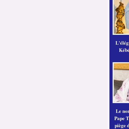
L'élé
Kébé,
Le no
Pape Th
piège 