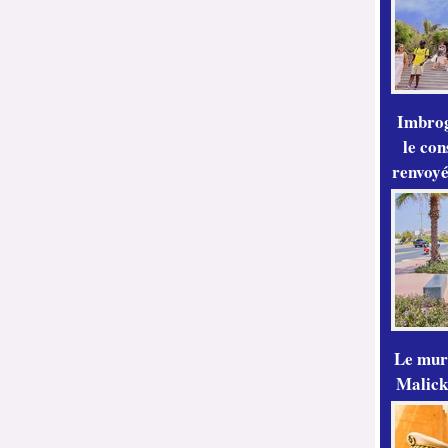
Imbrog
le con
renvoyé
Le mur
Malick