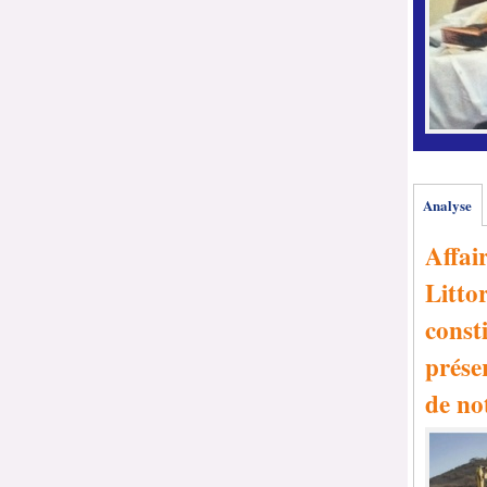
Analyse
Affai
Littor
consti
prése
de no