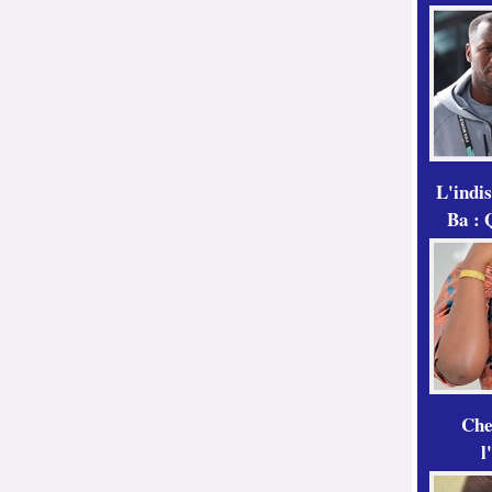
L'indi
Ba : 
Che
l