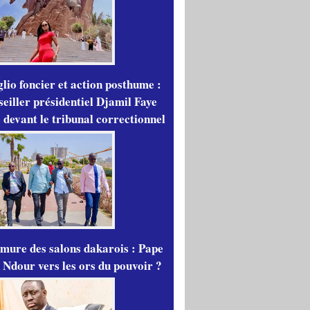
lio foncier et action posthume :
seiller présidentiel Djamil Faye
 devant le tribunal correctionnel
mure des salons dakarois : Pape
 Ndour vers les ors du pouvoir ?