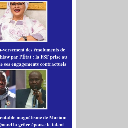
n-versement des émoluments de
iaw par l'État : la FSF prise au
de ses engagements contractuels
scutable magnétisme de Mariam
Quand la grâce épouse le talent