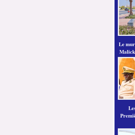
Le mur
Malick
Les
Premiè