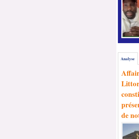
Analyse
Affai
Littor
consti
prése
de no