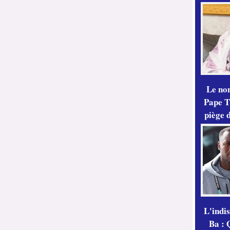
Le no
Pape Th
piège 
L'indi
Ba : 