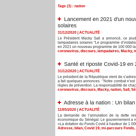
Tags (3) : nation
Lancement en 2021 d'un nou
solaires
31/12/2020
|
ACTUALITÉ
Le Président Macky Sall a annoncé, ce je
lampadaires solaires "Le programme d’installa
en 2021 un nouveau programme de 100 000 lamp
coronavirus
,
discours
,
lampadaires
,
Macky
,
n
Santé et riposte Covid-19 en
31/12/2020
|
ACTUALITÉ
Le président de la République vient de s’adresse
a fait quelques annonces. ‘’Notre combat n’est
règles de prévention. La responsabilité de cha
coronavirus
,
discours
,
Macky
,
nation
,
Sall
,
Sé
Adresse à la nation : Un bila
11/05/2020
|
ACTUALITÉ
La demande de l’annulation de la dette rest
économique du Sénégal. Le gouvernement a réuss
«La dotation du Fonds Covid à hauteur de 1 000 
Adresse
,
bilan
,
Covid 19
,
mi-parcours Fonds
,