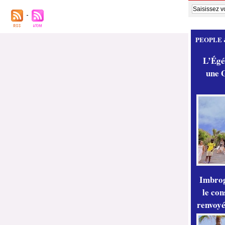
PEOPLE 
L’Égér
une G
Imbrog
le con
renvoyé