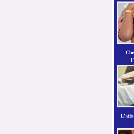
Che
l
L’aff