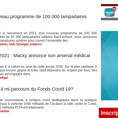
veau programme de 100 000 lampadaires
udi le lancement en 2021, d'un nouveau programme de 100 000
tion de 50 000 lampadaires solaires étant achevé, nous lancerons
adaires solaires pour couvrir l’ensemble des...
ation
,
Sall
,
Sénégal
,
solaires
 2021 : Macky annonce son arsenal médical
r à la nation au seuil de cette année 2020. Sur le plan sanitaire, il
 pas encore gagné et notre salut dépendra du respect par tous, des
cun est engagée dans...
négal
n à mi-parcours du Fonds Covid 19?
e concomitante à certains choix stratégiques dans la politique
i à collecter 1000 milliards de Cfa dans la lutte contre le Covid.
milliards FCFA est totalement...
nation
Inscri