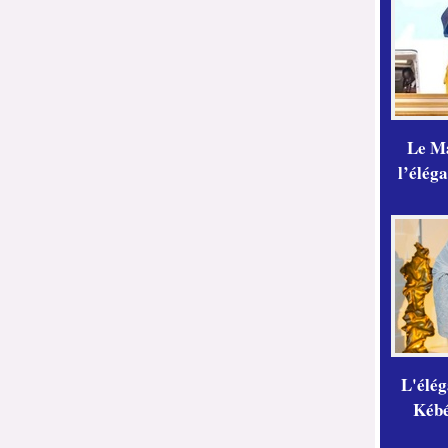
Le Ma
l’élég
L'élé
Kébé,