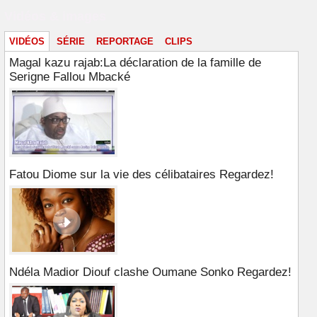
Vidéos & images
VIDÉOS
SÉRIE
REPORTAGE
CLIPS
Magal kazu rajab:La déclaration de la famille de
Serigne Fallou Mbacké
Fatou Diome sur la vie des célibataires Regardez!
Ndéla Madior Diouf clashe Oumane Sonko Regardez!