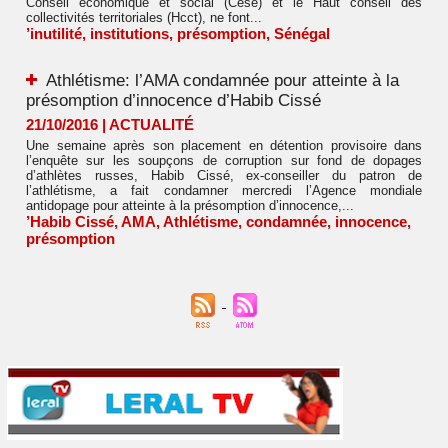
Conseil économique et social (Cese) et le Haut conseil des
collectivités territoriales (Hcct), ne font...
’inutilité
,
institutions
,
présomption
,
Sénégal
Athlétisme: l’AMA condamnée pour atteinte à la
présomption d’innocence d’Habib Cissé
21/10/2016
|
ACTUALITÉ
Une semaine après son placement en détention provisoire dans
l’enquête sur les soupçons de corruption sur fond de dopages
d’athlètes russes, Habib Cissé, ex-conseiller du patron de
l’athlétisme, a fait condamner mercredi l’Agence mondiale
antidopage pour atteinte à la présomption d’innocence,...
’Habib Cissé
,
AMA
,
Athlétisme
,
condamnée
,
innocence
,
présomption