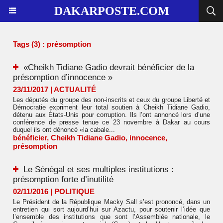
DAKARPOSTE.COM
Tags (3) : présomption
«Cheikh Tidiane Gadio devrait bénéficier de la
présomption d’innocence »
23/11/2017
|
ACTUALITÉ
Les députés du groupe des non-inscrits et ceux du groupe Liberté et
Démocratie expriment leur total soutien à Cheikh Tidiane Gadio,
détenu aux États-Unis pour corruption. Ils l’ont annoncé lors d’une
conférence de presse tenue ce 23 novembre à Dakar au cours
duquel ils ont dénoncé «la cabale...
bénéficier
,
Cheikh Tidiane Gadio
,
innocence
,
présomption
Le Sénégal et ses multiples institutions :
présomption forte d’inutilité
02/11/2016
|
POLITIQUE
Le Président de la République Macky Sall s’est prononcé, dans un
entretien qui sort aujourd’hui sur Azactu, pour soutenir l’idée que
l’ensemble des institutions que sont l’Assemblée nationale, le