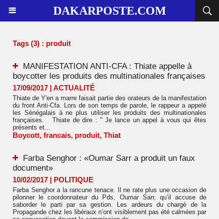
DAKARPOSTE.COM
Tags (3) : produit
MANIFESTATION ANTI-CFA : Thiate appelle à
boycotter les produits des multinationales françaises
17/09/2017
|
ACTUALITÉ
Thiate de Y'en a marre faisait partie des orateurs de la manifestation
du front Anti-Cfa. Lors de son temps de parole, le rappeur a appelé
les Sénégalais à ne plus utiliser les produits des multinationales
françaises. Thiate de dire : " Je lance un appel à vous qui êtes
présents et...
Boycott
,
francais
,
produit
,
Thiat
Farba Senghor : «Oumar Sarr a produit un faux
document»
10/02/2017
|
POLITIQUE
Farba Senghor a la rancune tenace. Il ne rate plus une occasion de
pilonner le coordonnateur du Pds, Oumar Sarr, qu’il accuse de
saborder le parti par sa gestion. Les ardeurs du chargé de la
Propagande chez les libéraux n’ont visiblement pas été calmées par