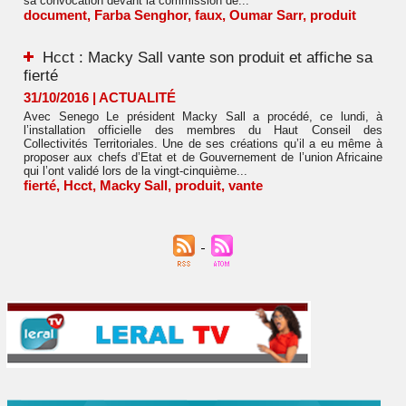
sa convocation devant la commission de...
document
,
Farba Senghor
,
faux
,
Oumar Sarr
,
produit
Hcct : Macky Sall vante son produit et affiche sa
fierté
31/10/2016
|
ACTUALITÉ
Avec Senego Le président Macky Sall a procédé, ce lundi, à
l’installation officielle des membres du Haut Conseil des
Collectivités Territoriales. Une de ses créations qu’il a eu même à
proposer aux chefs d’Etat et de Gouvernement de l’union Africaine
qui l’ont validé lors de la vingt-cinquième...
fierté
,
Hcct
,
Macky Sall
,
produit
,
vante