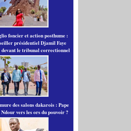
lio foncier et action posthume :
seiller présidentiel Djamil Faye
 devant le tribunal correctionnel
mure des salons dakarois : Pape
 Ndour vers les ors du pouvoir ?