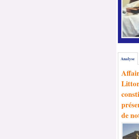
Analyse
Affai
Littor
consti
prése
de no