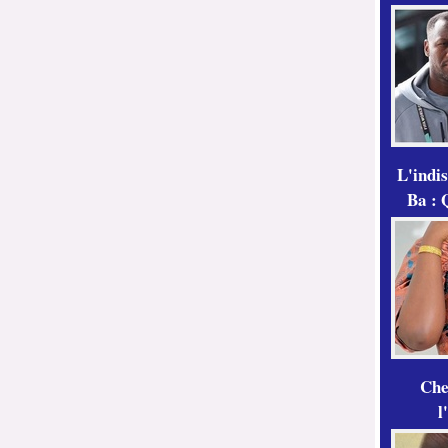
L'indi
Ba : 
Che
l