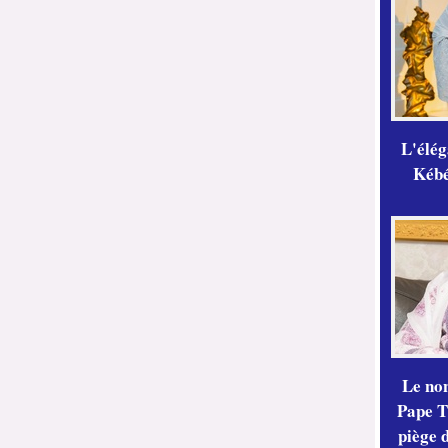
L'élé
Kébé,
Le no
Pape Th
piège 