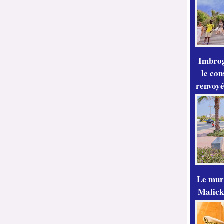
Imbrog
le con
renvoyé
Le mur
Malick