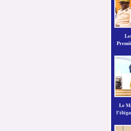
Les
Premiè
Le Ma
l’élég