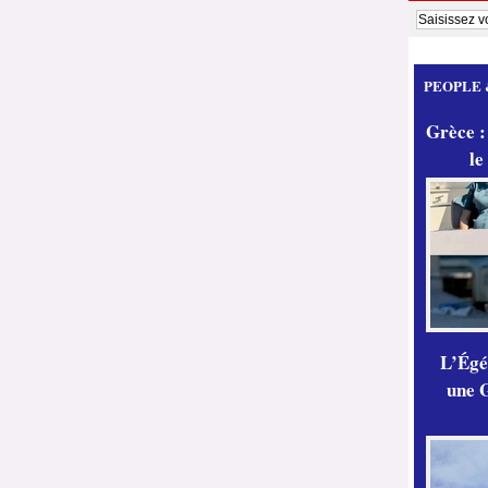
PEOPLE 
Grèce :
le
L’Égér
une G