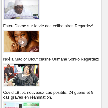
Fatou Diome sur la vie des célibataires Regardez!
Ndéla Madior Diouf clashe Oumane Sonko Regardez!
Covid 19 :51 nouveaux cas positifs, 24 guéris et 9
cas graves en réanimation.