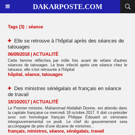
DAKARPOSTE.COM
Tags (3) : séance
Elle se retrouve à l’hôpital après des séances de
tatouages
06/09/2018
|
ACTUALITÉ
Cette femme réfléchira par mille fois avant de refaire d'autres
séances de tatouages. Le bras infecté après une séance chez le
tatoueur, elle s'est retrouvée à l'hôpital
hôpital
,
séance
,
tatouages
Des ministres sénégalais et français en séance
de travail
18/10/2017
|
ACTUALITÉ
Le Premier ministre, Mahammad Abdallah Dionne, est attendu dans
la capitale française ce mercredi 18 octobre 2017. Il doit co-présider
avec son homologue français Philippe Edouard un séminaire
intergouvernemental ce jeudi. Le chef du gouvernement sera
accompagné de près d’une dizaine de ministres...
français
,
ministres
,
séance
,
sénégalais
,
travail