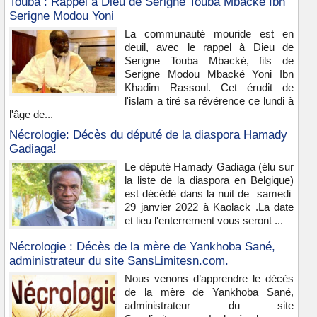
Touba : Rappel à Dieu de Serigne Touba Mbacké Ibn
Serigne Modou Yoni
La communauté mouride est en
deuil, avec le rappel à Dieu de
Serigne Touba Mbacké, fils de
Serigne Modou Mbacké Yoni Ibn
Khadim Rassoul. Cet érudit de
l'islam a tiré sa révérence ce lundi à
l'âge de...
Nécrologie: Décès du député de la diaspora Hamady
Gadiaga!
Le député Hamady Gadiaga (élu sur
la liste de la diaspora en Belgique)
est décédé dans la nuit de samedi
29 janvier 2022 à Kaolack .La date
et lieu l'enterrement vous seront ...
Nécrologie : Décès de la mère de Yankhoba Sané,
administrateur du site SansLimitesn.com.
Nous venons d’apprendre le décès
de la mère de Yankhoba Sané,
administrateur du site