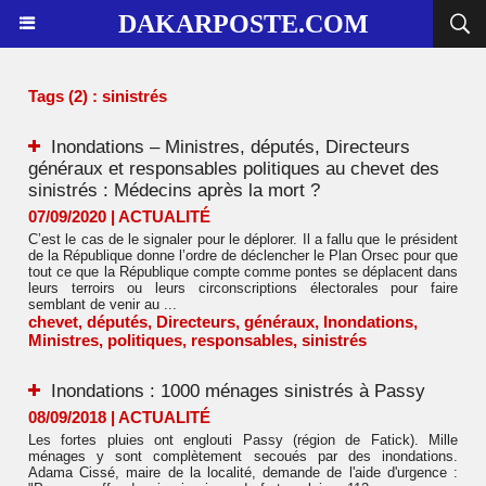
DAKARPOSTE.COM
Tags (2) : sinistrés
Inondations – Ministres, députés, Directeurs
généraux et responsables politiques au chevet des
sinistrés : Médecins après la mort ?
07/09/2020
|
ACTUALITÉ
C’est le cas de le signaler pour le déplorer. Il a fallu que le président
de la République donne l’ordre de déclencher le Plan Orsec pour que
tout ce que la République compte comme pontes se déplacent dans
leurs terroirs ou leurs circonscriptions électorales pour faire
semblant de venir au ...
chevet
,
députés
,
Directeurs
,
généraux
,
Inondations
,
Ministres
,
politiques
,
responsables
,
sinistrés
Inondations : 1000 ménages sinistrés à Passy
08/09/2018
|
ACTUALITÉ
Les fortes pluies ont englouti Passy (région de Fatick). Mille
ménages y sont complètement secoués par des inondations.
Adama Cissé, maire de la localité, demande de l'aide d'urgence :