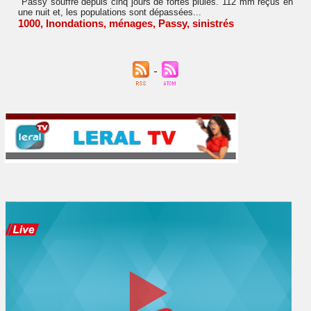
"Passy souffre depuis cinq jours de fortes pluies. 112 mm reçus en
une nuit et, les populations sont dépassées...
1000
,
Inondations
,
ménages
,
Passy
,
sinistrés