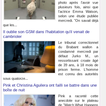
photo après l'avoir vue
plusieurs fois, ainsi que
l'actrice Emma Watson,
selon une étude publiée
mercredi. "On savait déjà
que les...
Il oublie son GSM dans l'habitation qu'il venait de
cambrioler
Le tribunal correctionnel
du Brabant wallon a
condamné mercredi par
défaut Jurko M., un
ressortissant croate âgé
de 39 ans, à 18 mois de
prison ferme. L'homme
est connu des autorités
sous quatorze...
Pink et Christina Aguilera ont failli se battre dans une
boîte de nuit
Pink a raconté cette
anecdote sur le plateau
de "Watch What Happens