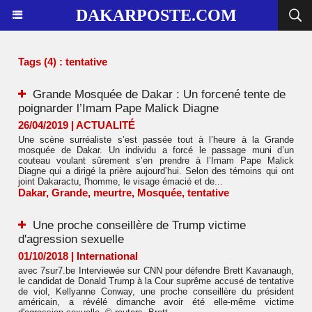
DAKARPOSTE.COM
Tags (4) : tentative
Grande Mosquée de Dakar : Un forcené tente de
poignarder l’Imam Pape Malick Diagne
26/04/2019
|
ACTUALITÉ
Une scène surréaliste s’est passée tout à l’heure à la Grande
mosquée de Dakar. Un individu a forcé le passage muni d’un
couteau voulant sûrement s’en prendre à l’Imam Pape Malick
Diagne qui a dirigé la prière aujourd’hui. Selon des témoins qui ont
joint Dakaractu, l'homme, le visage émacié et de...
Dakar
,
Grande
,
meurtre
,
Mosquée
,
tentative
Une proche conseillère de Trump victime
d'agression sexuelle
01/10/2018
|
International
avec 7sur7.be Interviewée sur CNN pour défendre Brett Kavanaugh,
le candidat de Donald Trump à la Cour suprême accusé de tentative
de viol, Kellyanne Conway, une proche conseillère du président
américain, a révélé dimanche avoir été elle-même victime