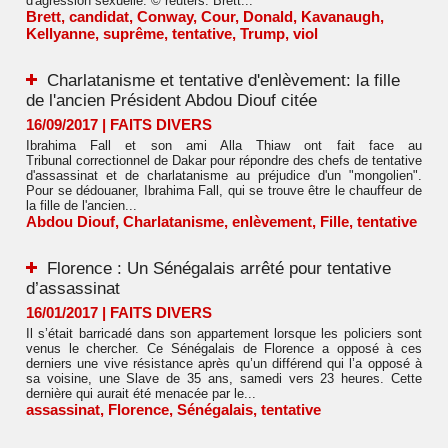
d'agression sexuelle. © reuters. Brett...
Brett
,
candidat
,
Conway
,
Cour
,
Donald
,
Kavanaugh
,
Kellyanne
,
suprême
,
tentative
,
Trump
,
viol
Charlatanisme et tentative d'enlèvement: la fille
de l'ancien Président Abdou Diouf citée
16/09/2017
|
FAITS DIVERS
Ibrahima Fall et son ami Alla Thiaw ont fait face au
Tribunal correctionnel de Dakar pour répondre des chefs de tentative
d'assassinat et de charlatanisme au préjudice d'un "mongolien".
Pour se dédouaner, Ibrahima Fall, qui se trouve être le chauffeur de
la fille de l'ancien...
Abdou Diouf
,
Charlatanisme
,
enlèvement
,
Fille
,
tentative
Florence : Un Sénégalais arrêté pour tentative
d’assassinat
16/01/2017
|
FAITS DIVERS
Il s’était barricadé dans son appartement lorsque les policiers sont
venus le chercher. Ce Sénégalais de Florence a opposé à ces
derniers une vive résistance après qu’un différend qui l’a opposé à
sa voisine, une Slave de 35 ans, samedi vers 23 heures. Cette
dernière qui aurait été menacée par le...
assassinat
,
Florence
,
Sénégalais
,
tentative