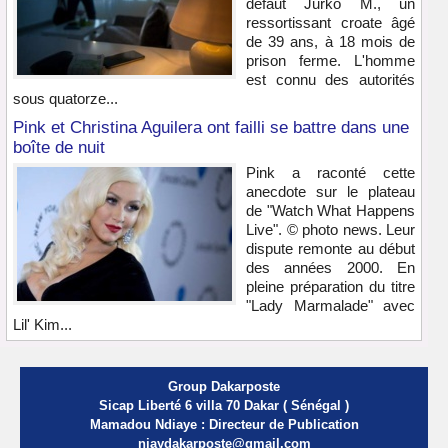
défaut Jurko M., un
ressortissant croate âgé
de 39 ans, à 18 mois de
prison ferme. L'homme
est connu des autorités
sous quatorze...
Pink et Christina Aguilera ont failli se battre dans une
boîte de nuit
Pink a raconté cette
anecdote sur le plateau
de "Watch What Happens
Live". © photo news. Leur
dispute remonte au début
des années 2000. En
pleine préparation du titre
"Lady Marmalade" avec
Lil' Kim...
Group Dakarposte
Sicap Liberté 6 villa 70 Dakar ( Sénégal )
Mamadou Ndiaye : Directeur de Publication
njaydakarposte@gmail.com