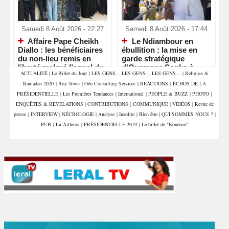
Samedi 8 Août 2026 - 22:27
Samedi 8 Août 2026 - 17:44
Affaire Pape Cheikh
Le Ndiambour en
Diallo : les bénéficiaires
ébullition : la mise en
du non-lieu remis en
garde stratégique
liberté malgré l’appel du
d'Ousmane Sonko à
ACTUALITÉ
|
Le Billet du Jour
|
LES GENS... LES GENS... LES GENS...
|
Religion &
parquet
Louga
Ramadan 2020
|
Boy Town
|
Géo Consulting Services
|
REACTIONS
|
ÉCHOS DE LA
PRÉSIDENTIELLE
|
Les Premières Tendances
|
International
|
PEOPLE & BUZZ
|
PHOTO
|
ENQUÊTES & REVELATIONS
|
CONTRIBUTIONS
|
COMMUNIQUE
|
VIDÉOS
|
Revue de
presse
|
INTERVIEW
|
NÉCROLOGIE
|
Analyse
|
Insolite
|
Bien être
|
QUI SOMMES NOUS ?
|
PUB
|
Lu Ailleurs
|
PRÉSIDENTIELLE 2019
|
Le billet de "Konetou"