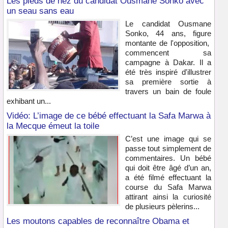
Les pieds de nez du candidat Ousmane Sonko avec
un seau sans eau
Le candidat Ousmane
Sonko, 44 ans, figure
montante de l'opposition,
commencent sa
campagne à Dakar. Il a
été très inspiré d'illustrer
sa première sortie à
travers un bain de foule
exhibant un...
Vidéo: L’image de ce bébé effectuant la Safa Marwa à
la Mecque émeut la toile
C’est une image qui se
passe tout simplement de
commentaires. Un bébé
qui doit être âgé d’un an,
a été filmé effectuant la
course du Safa Marwa
attirant ainsi la curiosité
de plusieurs pèlerins...
Les moutons capables de reconnaître Obama et