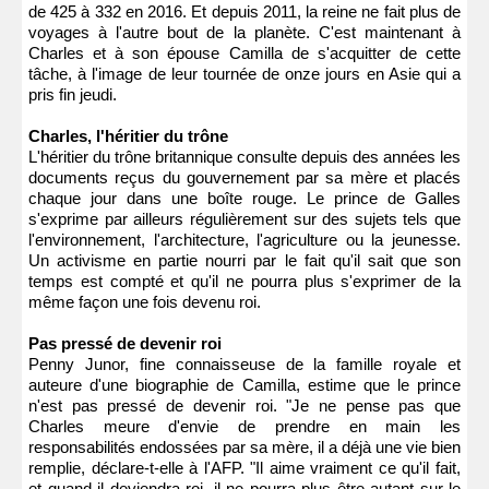
de 425 à 332 en 2016. Et depuis 2011, la reine ne fait plus de
voyages à l'autre bout de la planète. C'est maintenant à
Charles et à son épouse Camilla de s'acquitter de cette
tâche, à l'image de leur tournée de onze jours en Asie qui a
pris fin jeudi.
Charles, l'héritier du trône
L'héritier du trône britannique consulte depuis des années les
documents reçus du gouvernement par sa mère et placés
chaque jour dans une boîte rouge. Le prince de Galles
s'exprime par ailleurs régulièrement sur des sujets tels que
l'environnement, l'architecture, l'agriculture ou la jeunesse.
Un activisme en partie nourri par le fait qu'il sait que son
temps est compté et qu'il ne pourra plus s'exprimer de la
même façon une fois devenu roi.
Pas pressé de devenir roi
Penny Junor, fine connaisseuse de la famille royale et
auteure d'une biographie de Camilla, estime que le prince
n'est pas pressé de devenir roi. "Je ne pense pas que
Charles meure d'envie de prendre en main les
responsabilités endossées par sa mère, il a déjà une vie bien
remplie, déclare-t-elle à l'AFP. "Il aime vraiment ce qu'il fait,
et quand il deviendra roi, il ne pourra plus être autant sur le