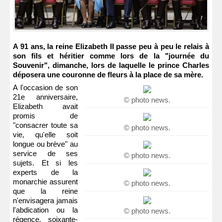
A 91 ans, la reine Elizabeth II passe peu à peu le relais à
son fils et héritier comme lors de la "journée du
Souvenir", dimanche, lors de laquelle le prince Charles
déposera une couronne de fleurs à la place de sa mère.
A l'occasion de son
21e anniversaire,
© photo news.
Elizabeth avait
promis de
"consacrer toute sa
© photo news.
vie, qu'elle soit
longue ou brève" au
service de ses
© photo news.
sujets. Et si les
experts de la
monarchie assurent
© photo news.
que la reine
n'envisagera jamais
l'abdication ou la
© photo news.
régence, soixante-