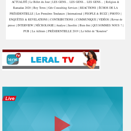
ACTUALITÉ
|
Le Billet du Jour
|
LES GENS... LES GENS... LES GENS...
|
Religion &
Libye
Ramadan 2020
|
Boy Town
|
Géo Consulting Services
|
REACTIONS
|
ÉCHOS DE LA
PRÉSIDENTIELLE
|
Les Premières Tendances
|
International
|
PEOPLE & BUZZ
|
PHOTO
|
ENQUÊTES & REVELATIONS
|
CONTRIBUTIONS
|
COMMUNIQUE
|
VIDÉOS
|
Revue de
presse
|
INTERVIEW
|
NÉCROLOGIE
|
Analyse
|
Insolite
|
Bien être
|
QUI SOMMES NOUS ?
|
PUB
|
Lu Ailleurs
|
PRÉSIDENTIELLE 2019
|
Le billet de "Konetou"