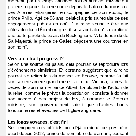
moment, par un temps annoncé froid et humide. Elizabeth II
préfère regarder la cérémonie depuis le balcon du ministère
des Affaires étrangères, en compagnie de son époux, le
prince Philip. Âgé de 96 ans, celui-ci a pris sa retraite de ses
engagements publics en août. "La reine souhaite être aux
côtés du duc d'Édimbourg et il sera au balcon", a expliqué
une porte-parole du palais de Buckingham. "A la demande de
Sa Majesté, le prince de Galles déposera une couronne en
son nom".
Vers un retrait progressif?
Selon une source du palais, cela pourrait se reproduire lors
d'événements similaires. Et certains suggèrent que la reine
pourrait se retirer loin du monde, en Écosse, comme l'a fait
son arrière-arrière-grand-mère, la reine Victoria, après le
décès de son mari le prince Albert. La plupart de l'action de
la reine, comme le prévoit la constitution, consiste à donner
son accord à des projets de lois, à nommer le Premier
ministre, son gouvernement, ainsi que d'autres hauts
fonctionnaires et évêques de l'Église anglicane.
Les longs voyages, c'est fini
Ses engagements officiels ont déjà diminué de près d'un
quart depuis 2012, année de son jubilé de diamant, passant