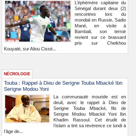
L’éphémère capitaine du
Sénégal durant deux (2)
rencontres lors du
mondial en Russie, Sadio
Mané, en visite à
Bambali, son terroir
revient sur ce brassard
pris sur Cheikhou
Kouyaté, sur Aliou Cissé...
NÉCROLOGIE
Touba : Rappel à Dieu de Serigne Touba Mbacké Ibn
Serigne Modou Yoni
La communauté mouride est en
deuil, avec le rappel à Dieu de
Serigne Touba Mbacké, fils de
Serigne Modou Mbacké Yoni Ibn
Khadim Rassoul. Cet érudit de
l'islam a tiré sa révérence ce lundi à
l'âge de...