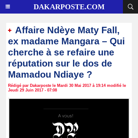
DAKARPOSTE.COM
Affaire Ndèye Maty Fall,
ex madame Mangara – Qui
cherche à se refaire une
réputation sur le dos de
Mamadou Ndiaye ?
Rédigé par Dakarposte le Mardi 30 Mai 2017 à 19:14 modifié le
Jeudi 29 Juin 2017 - 07:08