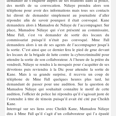
demander de s’enquérir auprès de ses relations dans la police,
des motifs de sa convocation. Ndiaye prendra alors son
téléphone pour avoir des informations mais tous ses contacts
lui diront de demander simplement au journaliste d’aller
répondre afin de savoir pourquoi il était convoqué. Kane
demandera alors à Mamadou de Ndiaye de l’accompagner. Sur
place, Mamadou Ndiaye qui s’est présenté au commissaire,
Mme Fall, s’est vu demander de sortir des locaux du
commissariat puisqu’il n’était pas convoqué. Mme Fall
demandera alors à un de ses agents de l’accompagner jusqu’à
la sortie. C’est ainsi que ce dernier fera le pied de grue devant
les locaux de la brigade de lutte contre la cybercriminalité pour
attendre la sortie de son collaborateur. A l’heure de la prière du
vendredi, Ndiaye se rendra à la mosquée pour s’acquitter de ses
dévotions puis reviendra à la Dic pour attendre la sortie de
Kane. Mais à sa grande surprise, il recevra un coup de
téléphone de Mme Fall quelques heures plus tard, lui
demandant de passer pour une audition. Sur la question de
Mamadou Ndiaye qui souhaitait connaître le motif de cette
audition, l’officier de police lui répondra qu’il s’agissait juste de
l’entendre à titre de témoin puisqu’il avait été cité par Cheikh
Kane.
Interrogé sur ses liens avec Cheikh Kane, Mamadou Ndiaye
dira à Mme Fall qu’il s’agit d’un collaborateur qui l’a épaulé