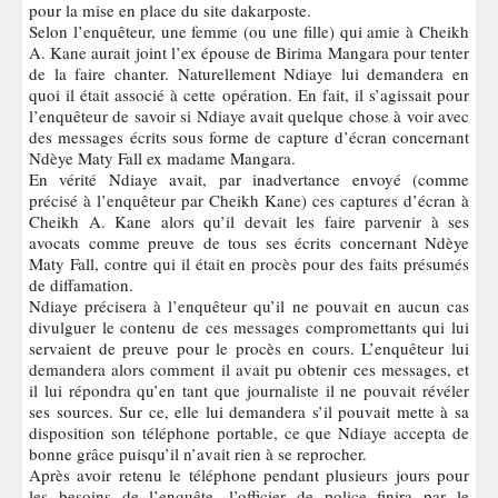
pour la mise en place du site dakarposte.
Selon l’enquêteur, une femme (ou une fille) qui amie à Cheikh
A. Kane aurait joint l’ex épouse de Birima Mangara pour tenter
de la faire chanter. Naturellement Ndiaye lui demandera en
quoi il était associé à cette opération. En fait, il s’agissait pour
l’enquêteur de savoir si Ndiaye avait quelque chose à voir avec
des messages écrits sous forme de capture d’écran concernant
Ndèye Maty Fall ex madame Mangara.
En vérité Ndiaye avait, par inadvertance envoyé (comme
précisé à l’enquêteur par Cheikh Kane) ces captures d’écran à
Cheikh A. Kane alors qu’il devait les faire parvenir à ses
avocats comme preuve de tous ses écrits concernant Ndèye
Maty Fall, contre qui il était en procès pour des faits présumés
de diffamation.
Ndiaye précisera à l’enquêteur qu’il ne pouvait en aucun cas
divulguer le contenu de ces messages compromettants qui lui
servaient de preuve pour le procès en cours. L’enquêteur lui
demandera alors comment il avait pu obtenir ces messages, et
il lui répondra qu’en tant que journaliste il ne pouvait révéler
ses sources. Sur ce, elle lui demandera s’il pouvait mette à sa
disposition son téléphone portable, ce que Ndiaye accepta de
bonne grâce puisqu’il n’avait rien à se reprocher.
Après avoir retenu le téléphone pendant plusieurs jours pour
les besoins de l’enquête, l’officier de police finira par le