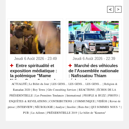
<
>
Recommandé Pour Vous
Jeudi 6 Août 2026 - 23:49
Jeudi 6 Août 2026 - 22:39
Entre spiritualité et
Marché des véhicules
exposition médiatique :
de l'Assemblée nationale
la polémique "Mame
: Nafissatou Thiam
Ndiaye Savon" ravive le
réclame la transparence
ACTUALITÉ
|
Le Billet du Jour
|
LES GENS... LES GENS... LES GENS...
|
Religion &
débat sur le respect des
et interpelle les députés
Ramadan 2020
|
Boy Town
|
Géo Consulting Services
|
REACTIONS
|
ÉCHOS DE LA
lieux saints
PRÉSIDENTIELLE
|
Les Premières Tendances
|
International
|
PEOPLE & BUZZ
|
PHOTO
|
ENQUÊTES & REVELATIONS
|
CONTRIBUTIONS
|
COMMUNIQUE
|
VIDÉOS
|
Revue de
presse
|
INTERVIEW
|
NÉCROLOGIE
|
Analyse
|
Insolite
|
Bien être
|
QUI SOMMES NOUS ?
|
PUB
|
Lu Ailleurs
|
PRÉSIDENTIELLE 2019
|
Le billet de "Konetou"