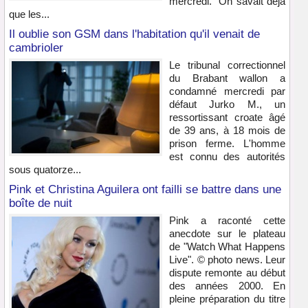
mercredi. "On savait déjà
que les...
Il oublie son GSM dans l'habitation qu'il venait de
cambrioler
Le tribunal correctionnel
du Brabant wallon a
condamné mercredi par
défaut Jurko M., un
ressortissant croate âgé
de 39 ans, à 18 mois de
prison ferme. L'homme
est connu des autorités
sous quatorze...
Pink et Christina Aguilera ont failli se battre dans une
boîte de nuit
Pink a raconté cette
anecdote sur le plateau
de "Watch What Happens
Live". © photo news. Leur
dispute remonte au début
des années 2000. En
pleine préparation du titre