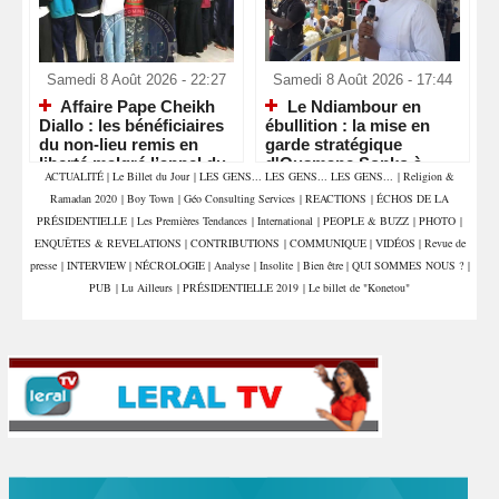
Samedi 8 Août 2026 - 22:27
Samedi 8 Août 2026 - 17:44
Affaire Pape Cheikh
Le Ndiambour en
Diallo : les bénéficiaires
ébullition : la mise en
du non-lieu remis en
garde stratégique
liberté malgré l’appel du
d'Ousmane Sonko à
ACTUALITÉ
|
Le Billet du Jour
|
LES GENS... LES GENS... LES GENS...
|
Religion &
parquet
Louga
Ramadan 2020
|
Boy Town
|
Géo Consulting Services
|
REACTIONS
|
ÉCHOS DE LA
PRÉSIDENTIELLE
|
Les Premières Tendances
|
International
|
PEOPLE & BUZZ
|
PHOTO
|
ENQUÊTES & REVELATIONS
|
CONTRIBUTIONS
|
COMMUNIQUE
|
VIDÉOS
|
Revue de
presse
|
INTERVIEW
|
NÉCROLOGIE
|
Analyse
|
Insolite
|
Bien être
|
QUI SOMMES NOUS ?
|
PUB
|
Lu Ailleurs
|
PRÉSIDENTIELLE 2019
|
Le billet de "Konetou"