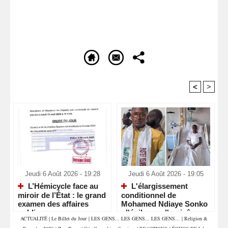
<
>
Recommandé Pour Vous
Jeudi 6 Août 2026 - 19:28
Jeudi 6 Août 2026 - 19:05
L’Hémicycle face au
L'élargissement
miroir de l’État : le grand
conditionnel de
examen des affaires
Mohamed Ndiaye Sonko
publiques
: l'épilogue d'un jeûne
ACTUALITÉ
|
Le Billet du Jour
|
LES GENS... LES GENS... LES GENS...
|
Religion &
contestataire