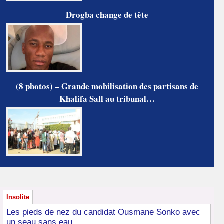
Drogba change de tête
(8 photos) – Grande mobilisation des partisans de
Khalifa Sall au tribunal…
Insolite
Les pieds de nez du candidat Ousmane Sonko avec
un seau sans eau