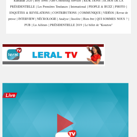
Ramadan 2020
|
Boy Town
|
Géo Consulting Services
|
REACTIONS
|
ÉCHOS DE LA
PRÉSIDENTIELLE
|
Les Premières Tendances
|
International
|
PEOPLE & BUZZ
|
PHOTO
|
ENQUÊTES & REVELATIONS
|
CONTRIBUTIONS
|
COMMUNIQUE
|
VIDÉOS
|
Revue de
presse
|
INTERVIEW
|
NÉCROLOGIE
|
Analyse
|
Insolite
|
Bien être
|
QUI SOMMES NOUS ?
|
PUB
|
Lu Ailleurs
|
PRÉSIDENTIELLE 2019
|
Le billet de "Konetou"