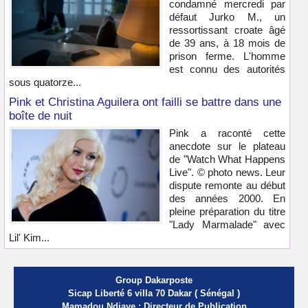
condamné mercredi par
défaut Jurko M., un
ressortissant croate âgé
de 39 ans, à 18 mois de
prison ferme. L'homme
est connu des autorités
sous quatorze...
Pink et Christina Aguilera ont failli se battre dans une
boîte de nuit
Pink a raconté cette
anecdote sur le plateau
de "Watch What Happens
Live". © photo news. Leur
dispute remonte au début
des années 2000. En
pleine préparation du titre
"Lady Marmalade" avec
Lil' Kim...
Group Dakarposte
Sicap Liberté 6 villa 70 Dakar ( Sénégal )
Mamadou Ndiaye : Directeur de Publication