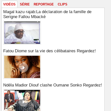
VIDÉOS
SÉRIE
REPORTAGE
CLIPS
Magal kazu rajab:La déclaration de la famille de
Serigne Fallou Mbacké
Fatou Diome sur la vie des célibataires Regardez!
Ndéla Madior Diouf clashe Oumane Sonko Regardez!