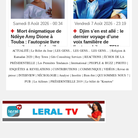
Samedi 8 Août 2026 - 00:34
Vendredi 7 Août 2026 - 23:19
Mort énigmatique de
Djim s’en est allé : le
Ndèye Amy Dione à
dernier voyage d’une
Touba : l’autopsie livre
voix familière de
ses silences, la famille
l’automobile sur TFM
ACTUALITÉ
|
Le Billet du Jour
|
LES GENS... LES GENS... LES GENS...
|
Religion &
attend la vérité
Ramadan 2020
|
Boy Town
|
Géo Consulting Services
|
REACTIONS
|
ÉCHOS DE LA
PRÉSIDENTIELLE
|
Les Premières Tendances
|
International
|
PEOPLE & BUZZ
|
PHOTO
|
ENQUÊTES & REVELATIONS
|
CONTRIBUTIONS
|
COMMUNIQUE
|
VIDÉOS
|
Revue de
presse
|
INTERVIEW
|
NÉCROLOGIE
|
Analyse
|
Insolite
|
Bien être
|
QUI SOMMES NOUS ?
|
PUB
|
Lu Ailleurs
|
PRÉSIDENTIELLE 2019
|
Le billet de "Konetou"