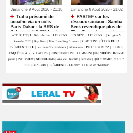
Dimanche 9 Août 2026 - 21:18
Dimanche 9 Août 2026 - 21:02
Trafic présumé de
PASTEF sur les
cocaïne via un colis
réseaux sociaux : Samba
Paris-Dakar : la BRS de
Seck revendique plus de
Dakar saisit 1,070 kg de
39 millions de vues, la «
ACTUALITÉ
|
Le Billet du Jour
|
LES GENS... LES GENS... LES GENS...
|
Religion &
drogue et interpelle deux
machine » numérique de
Ramadan 2020
|
Boy Town
|
Géo Consulting Services
|
REACTIONS
|
ÉCHOS DE LA
commerçants
Sonko en pleine
accélération
PRÉSIDENTIELLE
|
Les Premières Tendances
|
International
|
PEOPLE & BUZZ
|
PHOTO
|
ENQUÊTES & REVELATIONS
|
CONTRIBUTIONS
|
COMMUNIQUE
|
VIDÉOS
|
Revue de
presse
|
INTERVIEW
|
NÉCROLOGIE
|
Analyse
|
Insolite
|
Bien être
|
QUI SOMMES NOUS ?
|
PUB
|
Lu Ailleurs
|
PRÉSIDENTIELLE 2019
|
Le billet de "Konetou"