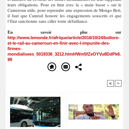
leurs obligations. Pour en finir avec la « main basse » sur le
Cameroun utile, pour reprendre une expression de Mongo Beti,
il faut que Camrail honore les engagements souscrits et que
l’Etat sanctionne sans ciller toute défaillance.
En savoir plus sur
http://www.lemonde.fr/afrique/article/2016/10/24/bollore-
et-le-rail-au-cameroun-en-finir-avec-l-impunite-des-
firmes-
mondialisees_5019336_3212.html#Wm5fZeOYVu8DdPk6.
99
<
>
Recommandé Pour Vous