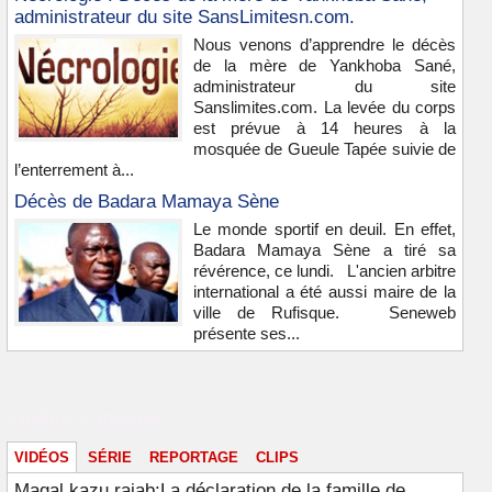
administrateur du site SansLimitesn.com.
Nous venons d’apprendre le décès
de la mère de Yankhoba Sané,
administrateur du site
Sanslimites.com. La levée du corps
est prévue à 14 heures à la
mosquée de Gueule Tapée suivie de
l’enterrement à...
Décès de Badara Mamaya Sène
Le monde sportif en deuil. En effet,
Badara Mamaya Sène a tiré sa
révérence, ce lundi. L'ancien arbitre
international a été aussi maire de la
ville de Rufisque. Seneweb
présente ses...
Vidéos & images
VIDÉOS
SÉRIE
REPORTAGE
CLIPS
Magal kazu rajab:La déclaration de la famille de