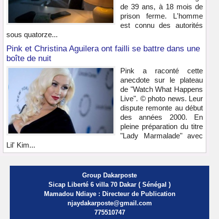
de 39 ans, à 18 mois de
prison ferme. L'homme
est connu des autorités
sous quatorze...
Pink et Christina Aguilera ont failli se battre dans une
boîte de nuit
Pink a raconté cette
anecdote sur le plateau
de "Watch What Happens
Live". © photo news. Leur
dispute remonte au début
des années 2000. En
pleine préparation du titre
"Lady Marmalade" avec
Lil' Kim...
Group Dakarposte
Sicap Liberté 6 villa 70 Dakar ( Sénégal )
Mamadou Ndiaye : Directeur de Publication
njaydakarposte@gmail.com
775510747