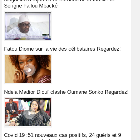
Serigne Fallou Mbacké
Fatou Diome sur la vie des célibataires Regardez!
Ndéla Madior Diouf clashe Oumane Sonko Regardez!
Covid 19 :51 nouveaux cas positifs, 24 guéris et 9