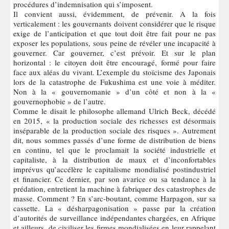
procédures d’indemnisation qui s’imposent.
Il convient aussi, évidemment, de prévenir. A la fois
verticalement : les gouvernants doivent considérer que le risque
exige de l’anticipation et que tout doit être fait pour ne pas
exposer les populations, sous peine de révéler une incapacité à
gouverner. Car gouverner, c’est prévoir. Et sur le plan
horizontal : le citoyen doit être encouragé, formé pour faire
face aux aléas du vivant. L’exemple du stoïcisme des Japonais
lors de la catastrophe de Fukushima est une voie à méditer.
Non à la « gouvernomanie » d’un côté et non à la «
gouvernophobie » de l’autre.
Comme le disait le philosophe allemand Ulrich Beck, décédé
en 2015, « la production sociale des richesses est désormais
inséparable de la production sociale des risques ». Autrement
dit, nous sommes passés d’une forme de distribution de biens
en continu, tel que le proclamait la société industrielle et
capitaliste, à la distribution de maux et d’inconfortables
imprévus qu’accélère le capitalisme mondialisé postindustriel
et financier. Ce dernier, par son avarice ou sa tendance à la
prédation, entretient la machine à fabriquer des catastrophes de
masse. Comment ? En s’arc-boutant, comme Harpagon, sur sa
cassette. La « désharpagonisation » passe par la création
d’autorités de surveillance indépendantes chargées, en Afrique
et ailleurs, de civiliser les firmes mondialisées en leur rappelant