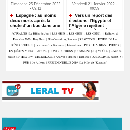
Dimanche 25 Décembre 2022
Vendredi 21 Janvier 2022 -
- 09:11
09:59
Espagne : au moins
Vers un report des
deux morts après la
élections, l'Egypte et
chute d'un bus dans une
l'Algérie rejettent
rivière
l'ingérence étrangère en
ACTUALITÉ
|
Le Billet du Jour
|
LES GENS... LES GENS... LES GENS...
|
Religion &
Libye
Ramadan 2020
|
Boy Town
|
Géo Consulting Services
|
REACTIONS
|
ÉCHOS DE LA
PRÉSIDENTIELLE
|
Les Premières Tendances
|
International
|
PEOPLE & BUZZ
|
PHOTO
|
ENQUÊTES & REVELATIONS
|
CONTRIBUTIONS
|
COMMUNIQUE
|
VIDÉOS
|
Revue de
presse
|
INTERVIEW
|
NÉCROLOGIE
|
Analyse
|
Insolite
|
Bien être
|
QUI SOMMES NOUS ?
|
PUB
|
Lu Ailleurs
|
PRÉSIDENTIELLE 2019
|
Le billet de "Konetou"