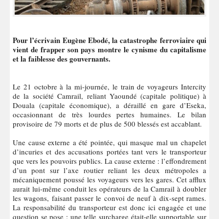
Pour l’écrivain Eugène Ebodé, la catastrophe ferroviaire qui
vient de frapper son pays montre le cynisme du capitalisme
et la faiblesse des gouvernants.
Le 21 octobre à la mi-journée, le train de voyageurs Intercity
de la société Camrail, reliant Yaoundé (capitale politique) à
Douala (capitale économique), a déraillé en gare d’Eseka,
occasionnant de très lourdes pertes humaines. Le bilan
provisoire de 79 morts et de plus de 500 blessés est accablant.
Une cause externe a été pointée, qui masque mal un chapelet
d’incuries et des accusations portées tant vers le transporteur
que vers les pouvoirs publics. La cause externe : l’effondrement
d’un pont sur l’axe routier reliant les deux métropoles a
mécaniquement poussé les voyageurs vers les gares. Cet afflux
aurait lui-même conduit les opérateurs de la Camrail à doubler
les wagons, faisant passer le convoi de neuf à dix-sept rames.
La responsabilité du transporteur est donc ici engagée et une
question se pose : une telle surcharge était-elle supportable sur