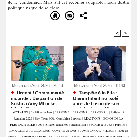
de le condamner. Mais s’il est reconnu coupable….son destin
politique risque de se clore…
<
>
Recommandé Pour Vous
Mercredi 5 Août 2026 - 20:13
Mercredi 5 Août 2026 - 18:43
Urgent / Communauté
Tempête à la Fifa :
mouride : Disparition de
Gianni Infantino isolé
Sokhna Amy Mbacké,
après le fiasco de son
fille de Serigne
projet privé au Maroc
ACTUALITÉ
|
Le Billet du Jour
|
LES GENS... LES GENS... LES GENS...
|
Religion &
Mountakha Mbacké
Ramadan 2020
|
Boy Town
|
Géo Consulting Services
|
REACTIONS
|
ÉCHOS DE LA
PRÉSIDENTIELLE
|
Les Premières Tendances
|
International
|
PEOPLE & BUZZ
|
PHOTO
|
ENQUÊTES & REVELATIONS
|
CONTRIBUTIONS
|
COMMUNIQUE
|
VIDÉOS
|
Revue de
presse
|
INTERVIEW
|
NÉCROLOGIE
|
Analyse
|
Insolite
|
Bien être
|
QUI SOMMES NOUS ?
|