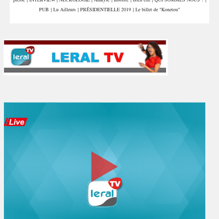
PUB
|
Lu Ailleurs
|
PRÉSIDENTIELLE 2019
|
Le billet de "Konetou"