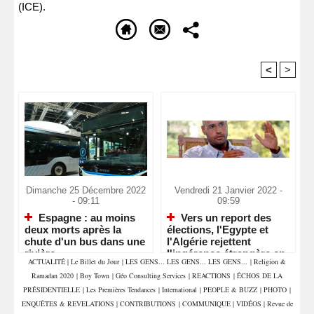
(ICE).
<
>
Recommandé Pour Vous
Dimanche 25 Décembre 2022
Vendredi 21 Janvier 2022 -
- 09:11
09:59
Espagne : au moins
Vers un report des
deux morts après la
élections, l'Egypte et
chute d'un bus dans une
l'Algérie rejettent
rivière
l'ingérence étrangère en
ACTUALITÉ
|
Le Billet du Jour
|
LES GENS... LES GENS... LES GENS...
|
Religion &
Libye
Ramadan 2020
|
Boy Town
|
Géo Consulting Services
|
REACTIONS
|
ÉCHOS DE LA
PRÉSIDENTIELLE
|
Les Premières Tendances
|
International
|
PEOPLE & BUZZ
|
PHOTO
|
ENQUÊTES & REVELATIONS
|
CONTRIBUTIONS
|
COMMUNIQUE
|
VIDÉOS
|
Revue de