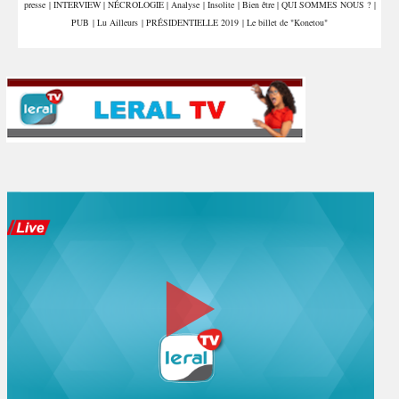
presse
|
INTERVIEW
|
NÉCROLOGIE
|
Analyse
|
Insolite
|
Bien être
|
QUI SOMMES NOUS ?
|
PUB
|
Lu Ailleurs
|
PRÉSIDENTIELLE 2019
|
Le billet de "Konetou"