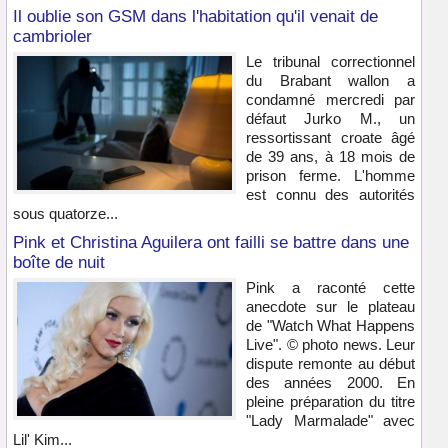
Il oublie son GSM dans l'habitation qu'il venait de
cambrioler
Le tribunal correctionnel
du Brabant wallon a
condamné mercredi par
défaut Jurko M., un
ressortissant croate âgé
de 39 ans, à 18 mois de
prison ferme. L'homme
est connu des autorités
sous quatorze...
Pink et Christina Aguilera ont failli se battre dans une
boîte de nuit
Pink a raconté cette
anecdote sur le plateau
de "Watch What Happens
Live". © photo news. Leur
dispute remonte au début
des années 2000. En
pleine préparation du titre
"Lady Marmalade" avec
Lil' Kim...