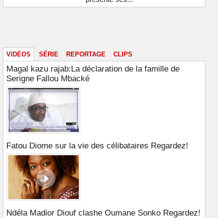
Vidéos & images
VIDÉOS
SÉRIE
REPORTAGE
CLIPS
Magal kazu rajab:La déclaration de la famille de
Serigne Fallou Mbacké
Fatou Diome sur la vie des célibataires Regardez!
Ndéla Madior Diouf clashe Oumane Sonko Regardez!