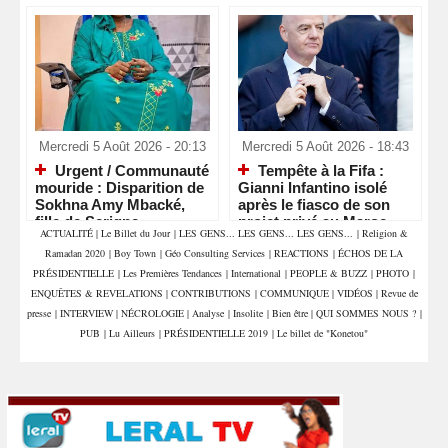
Mercredi 5 Août 2026 - 20:13
Mercredi 5 Août 2026 - 18:43
Urgent / Communauté
Tempête à la Fifa :
mouride : Disparition de
Gianni Infantino isolé
Sokhna Amy Mbacké,
après le fiasco de son
fille de Serigne
projet privé au Maroc
ACTUALITÉ
|
Le Billet du Jour
|
LES GENS... LES GENS... LES GENS...
|
Religion &
Mountakha Mbacké
Ramadan 2020
|
Boy Town
|
Géo Consulting Services
|
REACTIONS
|
ÉCHOS DE LA
PRÉSIDENTIELLE
|
Les Premières Tendances
|
International
|
PEOPLE & BUZZ
|
PHOTO
|
ENQUÊTES & REVELATIONS
|
CONTRIBUTIONS
|
COMMUNIQUE
|
VIDÉOS
|
Revue de
presse
|
INTERVIEW
|
NÉCROLOGIE
|
Analyse
|
Insolite
|
Bien être
|
QUI SOMMES NOUS ?
|
PUB
|
Lu Ailleurs
|
PRÉSIDENTIELLE 2019
|
Le billet de "Konetou"