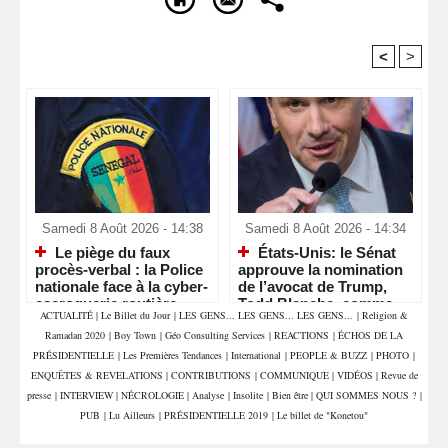
<
>
Recommandé Pour Vous
Samedi 8 Août 2026 - 14:38
Samedi 8 Août 2026 - 14:34
Le piège du faux
États-Unis: le Sénat
procès-verbal : la Police
approuve la nomination
nationale face à la cyber-
de l’avocat de Trump,
escroquerie routière
Todd Blanche, comme
ACTUALITÉ
|
Le Billet du Jour
|
LES GENS... LES GENS... LES GENS...
|
Religion &
ministre de la Justice
Ramadan 2020
|
Boy Town
|
Géo Consulting Services
|
REACTIONS
|
ÉCHOS DE LA
PRÉSIDENTIELLE
|
Les Premières Tendances
|
International
|
PEOPLE & BUZZ
|
PHOTO
|
ENQUÊTES & REVELATIONS
|
CONTRIBUTIONS
|
COMMUNIQUE
|
VIDÉOS
|
Revue de
presse
|
INTERVIEW
|
NÉCROLOGIE
|
Analyse
|
Insolite
|
Bien être
|
QUI SOMMES NOUS ?
|
PUB
|
Lu Ailleurs
|
PRÉSIDENTIELLE 2019
|
Le billet de "Konetou"