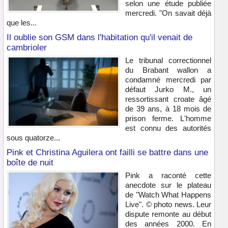
selon une étude publiée
mercredi. "On savait déjà
que les...
Il oublie son GSM dans l'habitation qu'il venait de
cambrioler
Le tribunal correctionnel
du Brabant wallon a
condamné mercredi par
défaut Jurko M., un
ressortissant croate âgé
de 39 ans, à 18 mois de
prison ferme. L'homme
est connu des autorités
sous quatorze...
Pink et Christina Aguilera ont failli se battre dans une
boîte de nuit
Pink a raconté cette
anecdote sur le plateau
de "Watch What Happens
Live". © photo news. Leur
dispute remonte au début
des années 2000. En