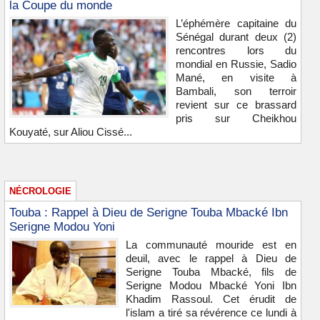
la Coupe du monde
L’éphémère capitaine du
Sénégal durant deux (2)
rencontres lors du
mondial en Russie, Sadio
Mané, en visite à
Bambali, son terroir
revient sur ce brassard
pris sur Cheikhou
Kouyaté, sur Aliou Cissé...
NÉCROLOGIE
Touba : Rappel à Dieu de Serigne Touba Mbacké Ibn
Serigne Modou Yoni
La communauté mouride est en
deuil, avec le rappel à Dieu de
Serigne Touba Mbacké, fils de
Serigne Modou Mbacké Yoni Ibn
Khadim Rassoul. Cet érudit de
l'islam a tiré sa révérence ce lundi à