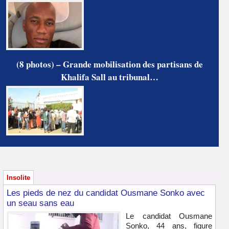
(8 photos) – Grande mobilisation des partisans de
Khalifa Sall au tribunal…
Insolite
Les pieds de nez du candidat Ousmane Sonko avec
un seau sans eau
Le candidat Ousmane
Sonko, 44 ans, figure