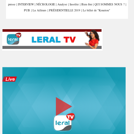
presse
|
INTERVIEW
|
NÉCROLOGIE
|
Analyse
|
Insolite
|
Bien être
|
QUI SOMMES NOUS ?
|
PUB
|
Lu Ailleurs
|
PRÉSIDENTIELLE 2019
|
Le billet de "Konetou"