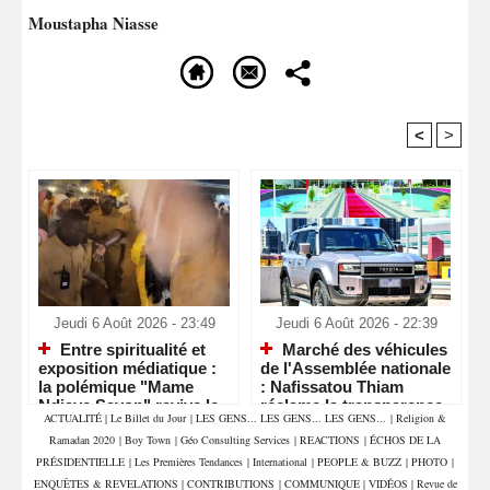
Moustapha Niasse
<
>
Recommandé Pour Vous
Jeudi 6 Août 2026 - 23:49
Jeudi 6 Août 2026 - 22:39
Entre spiritualité et
Marché des véhicules
exposition médiatique :
de l'Assemblée nationale
la polémique "Mame
: Nafissatou Thiam
Ndiaye Savon" ravive le
réclame la transparence
ACTUALITÉ
|
Le Billet du Jour
|
LES GENS... LES GENS... LES GENS...
|
Religion &
débat sur le respect des
et interpelle les députés
Ramadan 2020
|
Boy Town
|
Géo Consulting Services
|
REACTIONS
|
ÉCHOS DE LA
lieux saints
PRÉSIDENTIELLE
|
Les Premières Tendances
|
International
|
PEOPLE & BUZZ
|
PHOTO
|
ENQUÊTES & REVELATIONS
|
CONTRIBUTIONS
|
COMMUNIQUE
|
VIDÉOS
|
Revue de