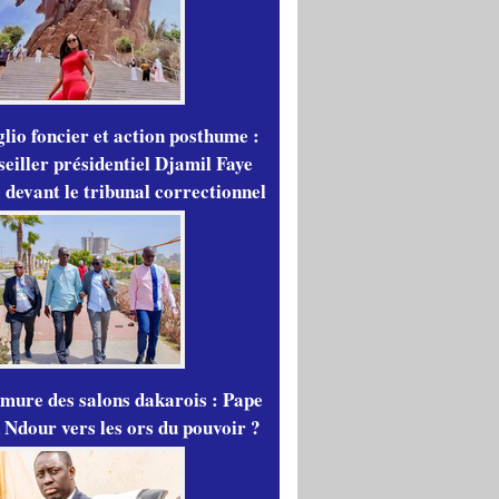
lio foncier et action posthume :
seiller présidentiel Djamil Faye
 devant le tribunal correctionnel
mure des salons dakarois : Pape
 Ndour vers les ors du pouvoir ?