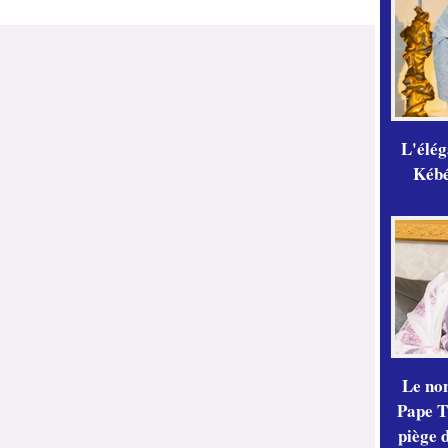
L'élé
Kébé,
Le no
Pape Th
piège 