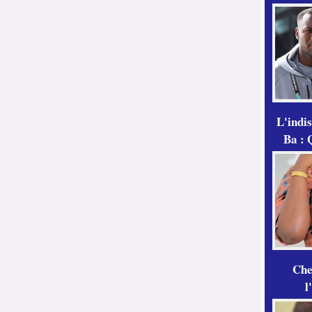
L'indi
Ba : 
Che
l