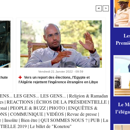
<
>
Les
Premiè
Vendredi 21 Janvier 2022 - 09:59
chute
Vers un report des élections, l'Egypte et
l'Algérie rejettent l'ingérence étrangère en Libye
ENS... LES GENS... LES GENS...
|
Religion & Ramadan
es
|
REACTIONS
|
ÉCHOS DE LA PRÉSIDENTIELLE
|
Le Ma
onal
|
PEOPLE & BUZZ
|
PHOTO
|
ENQUÊTES &
l’élég
ONS
|
COMMUNIQUE
|
VIDÉOS
|
Revue de presse
|
e
|
Insolite
|
Bien être
|
QUI SOMMES NOUS ?
|
PUB
|
Lu
TIELLE 2019
|
Le billet de "Konetou"