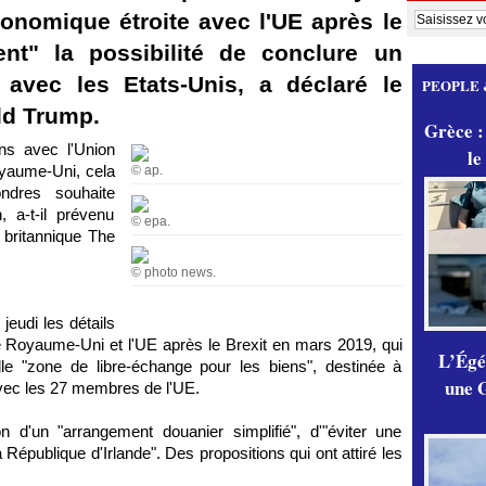
onomique étroite avec l'UE après le
ent" la possibilité de conclure un
 avec les Etats-Unis, a déclaré le
PEOPLE 
ld Trump.
Grèce :
ons avec l'Union
le
oyaume-Uni, cela
© ap.
ndres souhaite
 a-t-il prévenu
© epa.
 britannique The
© photo news.
eudi les détails
 le Royaume-Uni et l'UE après le Brexit en mars 2019, qui
L’Égér
le "zone de libre-échange pour les biens", destinée à
une G
avec les 27 membres de l'UE.
ion d'un "arrangement douanier simplifié", d'"éviter une
la République d'Irlande". Des propositions qui ont attiré les