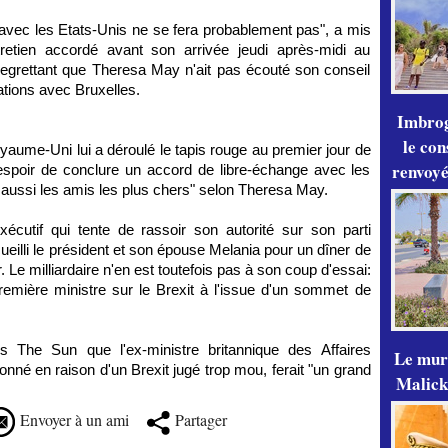
l avec les Etats-Unis ne se fera probablement pas", a mis
etien accordé avant son arrivée jeudi après-midi au
 regrettant que Theresa May n'ait pas écouté son conseil
ations avec Bruxelles.
Imbrog
le con
yaume-Uni lui a déroulé le tapis rouge au premier jour de
renvoyé
l'espoir de conclure un accord de libre-échange avec les
s aussi les amis les plus chers" selon Theresa May.
xécutif qui tente de rassoir son autorité sur son parti
cueilli le président et son épouse Melania pour un dîner de
. Le milliardaire n'en est toutefois pas à son coup d'essai:
a Première ministre sur le Brexit à l'issue d'un sommet de
s The Sun que l'ex-ministre britannique des Affaires
Le mur
nné en raison d'un Brexit jugé trop mou, ferait "un grand
Malick
Envoyer à un ami
Partager