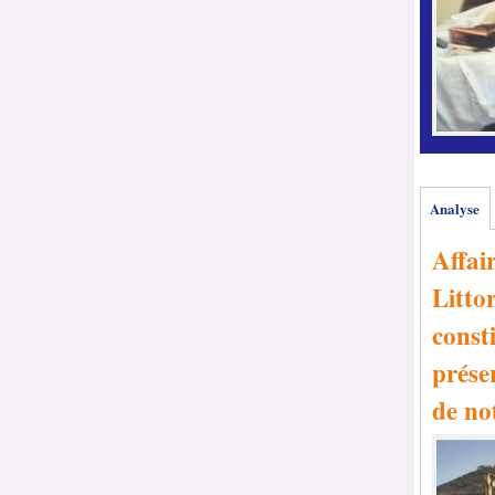
Analyse
Affai
Littor
consti
prése
de no