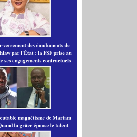
n-versement des émoluments de
iaw par l'État : la FSF prise au
de ses engagements contractuels
scutable magnétisme de Mariam
Quand la grâce épouse le talent