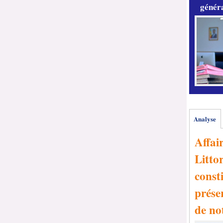
généra
Analyse
Affai
Littor
consti
prése
de no