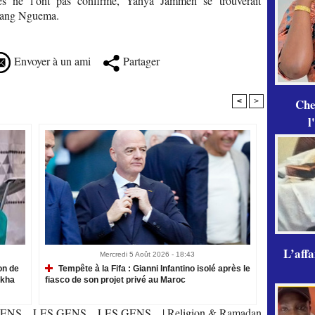
es ne l’ont pas confirmé, Yahya Jammeh se trouverait
biang Nguema.
Envoyer à un ami
Partager
Che
<
>
l
L’aff
Mercredi 5 Août 2026 - 18:43
on de
Tempête à la Fifa : Gianni Infantino isolé après le
akha
fiasco de son projet privé au Maroc
ENS... LES GENS... LES GENS...
|
Religion & Ramadan