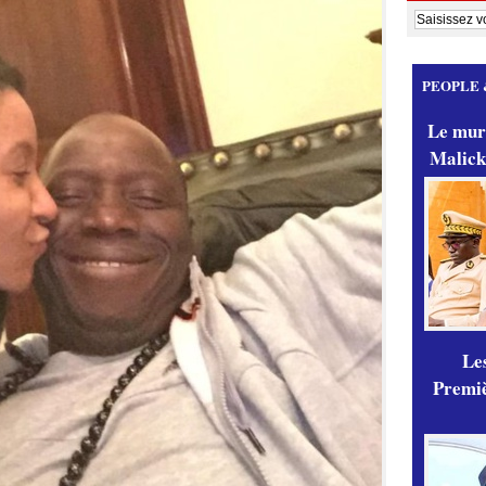
PEOPLE 
Le mur
Malick
Les
Premiè