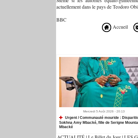
Même si les autorités équato-guinéenn
actuellement dans le pays de Teodoro O
BBC
Accueil
Recommandé Pour Vous
Mercredi 5 Août 2026 - 20:13
Urgent / Communauté mouride : Dispariti
Sokhna Amy Mbacké, fille de Serigne Mount
Mbacké
ACTUALITÉ
|
Le Billet du Jour
|
LES G