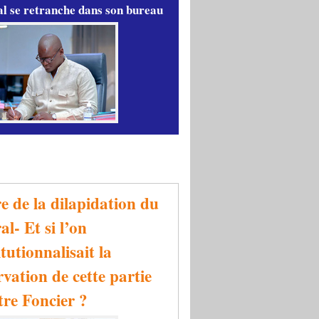
l se retranche dans son bureau
re de la dilapidation du
al- Et si l’on
tutionnalisait la
rvation de cette partie
tre Foncier ?