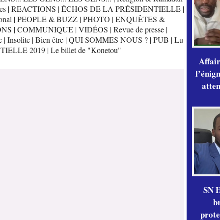
es
|
REACTIONS
|
ÉCHOS DE LA PRÉSIDENTIELLE
|
onal
|
PEOPLE & BUZZ
|
PHOTO
|
ENQUÊTES &
ONS
|
COMMUNIQUE
|
VIDÉOS
|
Revue de presse
|
e
|
Insolite
|
Bien être
|
QUI SOMMES NOUS ?
|
PUB
|
Lu
TIELLE 2019
|
Le billet de "Konetou"
Affai
l’énig
atte
SN H
b
prote